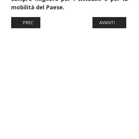
mobilità del Paese.
ARTICOLO PRECEDENTE: FERROVIE: TERREMOTO NEI CAMP
ARTICOLO SUCCESS
PREC
AVANTI