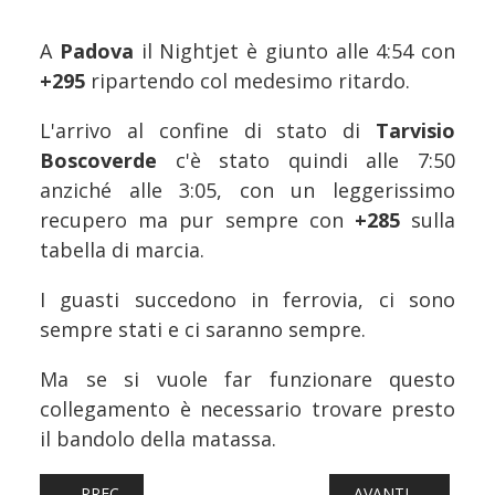
A
Padova
il Nightjet è giunto alle 4:54 con
+295
ripartendo col medesimo ritardo.
L'arrivo al confine di stato di
Tarvisio
Boscoverde
c'è stato quindi alle 7:50
anziché alle 3:05, con un leggerissimo
recupero ma pur sempre con
+285
sulla
tabella di marcia.
I guasti succedono in ferrovia, ci sono
sempre stati e ci saranno sempre.
Ma se si vuole far funzionare questo
collegamento è necessario trovare presto
il bandolo della matassa.
ARTICOLO PRECEDENTE: FERROVIE: SECONDO CORADIA S
ARTICOLO SUCCESSI
PREC
AVANTI