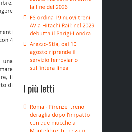
mbre,
la fine del 2026
ngere
FS ordina 19 nuovi treni
AV a Hitachi Rail: nel 2029
menti
debutta il Parigi-Londra
 con 4
Arezzo-Stia, dal 10
agosto riprende il
servizio ferroviario
i una
sull’intera linea
umare
e, il
I più letti
to di
Roma - Firenze: treno
deraglia dopo l’impatto
con due mucche a
Montelibretti, nessun