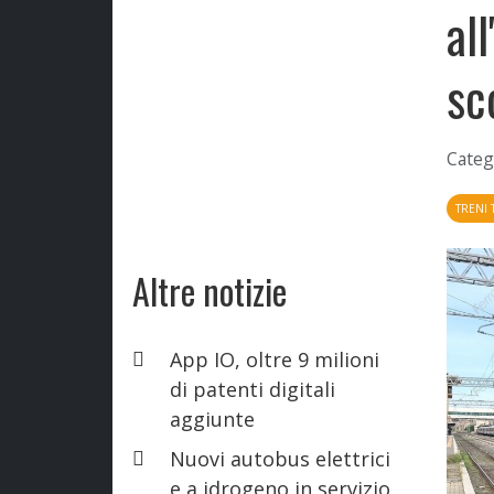
al
sc
Categ
TRENI 
Altre notizie
App IO, oltre 9 milioni
di patenti digitali
aggiunte
Nuovi autobus elettrici
e a idrogeno in servizio