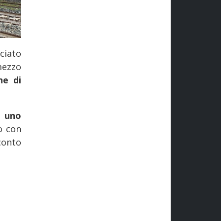
ciato
mezzo
ne di
e
uno
io con
conto