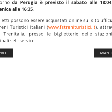
itorno
da Perugia è previsto il sabato alle 18:04
nica alle 16:35
.
lietti possono essere acquistati online sul sito uffici
eni Turistici Italiani (
www.fstrenituristici.it
), attr
p Trenitalia, presso le biglietterie delle stazion
nali self-service.
TICOLO PRECEDENTE: FERROVIE: TORNANO A BRINDISI LE CARROZZ
ARTICO
PREC
AVANT