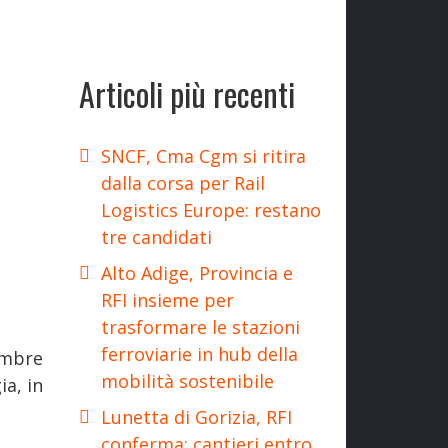
Articoli più recenti
SNCF, Cma Cgm si ritira
dalla corsa per Rail
Logistics Europe: restano
tre candidati
Alto Adige, Provincia e
RFI insieme per
trasformare le stazioni
ferroviarie in hub della
vembre
mobilità sostenibile
a, in
Lunetta di Gorizia, RFI
conferma: cantieri entro