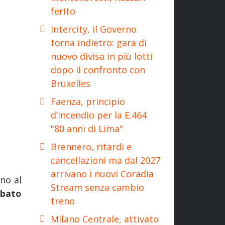
ferito
Intercity, il Governo
torna indietro: gara di
nuovo divisa in più lotti
dopo il confronto con
Bruxelles
Faenza, principio
d’incendio per la E.464
"80 anni di Lima"
Brennero, ritardi e
cancellazioni ma dal 2027
arrivano i nuovi Coradia
ino al
Stream senza cambio
abato
treno
Milano Centrale, attivato