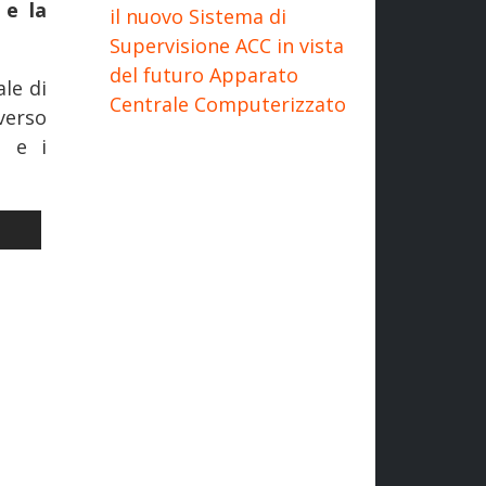
 e la
il nuovo Sistema di
Supervisione ACC in vista
del futuro Apparato
ale di
Centrale Computerizzato
averso
i e i
E DEL "DOLCE VITA" [VIDEO]
LO SUCCESSIVO: FERROVIE: DI COSA SI È PARLATO QUESTA SETTIM
I