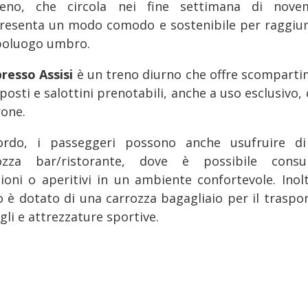
reno, che circola nei fine settimana di nove
resenta un modo comodo e sostenibile per raggiu
apoluogo umbro.
presso Assisi
è un treno diurno che offre scomparti
posti e salottini prenotabili, anche a uso esclusivo,
rone.
rdo, i passeggeri possono anche usufruire d
ozza bar/ristorante, dove è possibile cons
zioni o aperitivi in un ambiente confortevole. Inoltr
o è dotato di una carrozza bagagliaio per il traspor
li e attrezzature sportive.