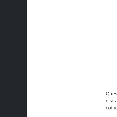
Quest
e si
coinc