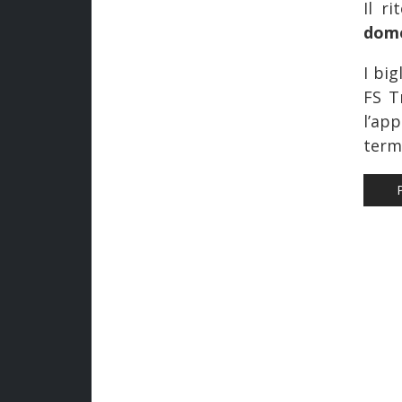
Il r
dome
I big
FS Tr
l’ap
termi
AR