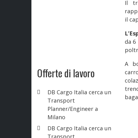
Il t
rapp
il c
L’Es
da 6 
polt
A bo
Offerte di lavoro
carr
cola
tren
DB Cargo Italia cerca un
bagag
Transport
Planner/Engineer a
Milano
DB Cargo Italia cerca un
Transport