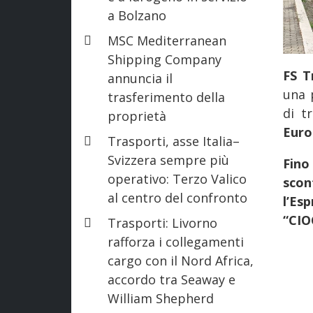
a Bolzano
MSC Mediterranean
Shipping Company
FS Tr
annuncia il
una 
trasferimento della
di t
proprietà
Euro
Trasporti, asse Italia–
Svizzera sempre più
Fino
operativo: Terzo Valico
scon
al centro del confronto
l’Es
“CI
Trasporti: Livorno
rafforza i collegamenti
cargo con il Nord Africa,
accordo tra Seaway e
William Shepherd