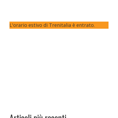
L'orario estivo di Trenitalia è entrato.
Articoli più recenti