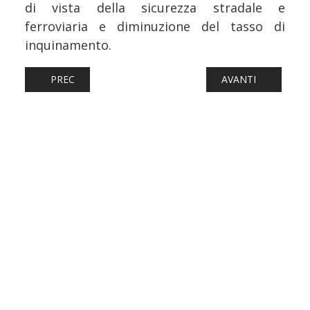
di vista della sicurezza stradale e
ferroviaria e diminuzione del tasso di
inquinamento.
ARTICOLO PRECEDENTE: FERROVIE: REGIONALE LAZIO, M
ARTICOLO SUCCESS
PREC
AVANTI