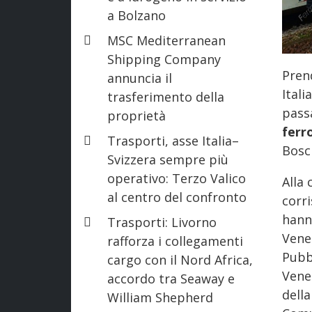
a Bolzano
MSC Mediterranean
Shipping Company
Pren
annuncia il
Ital
trasferimento della
pas
proprietà
ferr
Trasporti, asse Italia–
Bosc
Svizzera sempre più
operativo: Terzo Valico
Alla 
al centro del confronto
corr
hann
Trasporti: Livorno
Vene
rafforza i collegamenti
Pubb
cargo con il Nord Africa,
Vene
accordo tra Seaway e
dell
William Shepherd