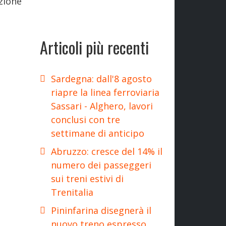
zione
Articoli più recenti
Sardegna: dall'8 agosto
riapre la linea ferroviaria
Sassari - Alghero, lavori
conclusi con tre
settimane di anticipo
Abruzzo: cresce del 14% il
numero dei passeggeri
sui treni estivi di
Trenitalia
Pininfarina disegnerà il
nuovo treno espresso