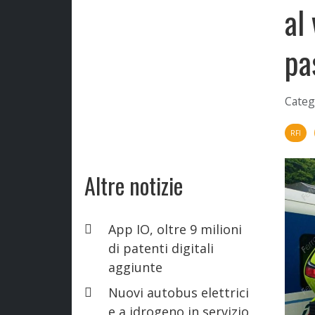
al
pa
Categ
RFI
Altre notizie
App IO, oltre 9 milioni
di patenti digitali
aggiunte
Nuovi autobus elettrici
e a idrogeno in servizio