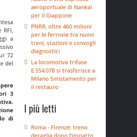
aeroportuale di Nankai
per il Giappone
ntesa
PNRR, oltre 460 milioni
 RFI,
per le ferrovie tra nuovi
ggi a
treni, stazioni e convogli
ssivo
diagnostici
ui 72
La locomotiva trifase
ne del
E.554.078 si trasferisce a
Milano Smistamento per
opere
il restauro
ori 3
iva.
I più letti
zione
lo di
Roma - Firenze: treno
deraglia dopo l’impatto