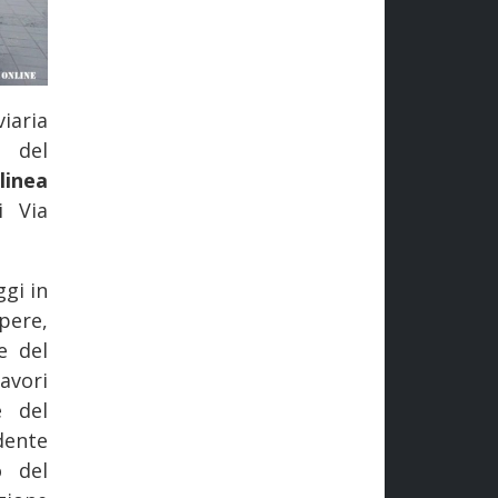
iaria
e del
linea
i Via
ggi in
pere,
e del
avori
e del
dente
o del