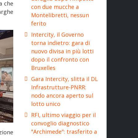
a che
con due mucche a
larghe
Montelibretti, nessun
ferito
Intercity, il Governo
torna indietro: gara di
nuovo divisa in più lotti
dopo il confronto con
Bruxelles
Gara Intercity, slitta il DL
Infrastrutture-PNRR:
nodo ancora aperto sul
lotto unico
RFI, ultimo viaggio per il
convoglio diagnostico
"Archimede": trasferito a
zione