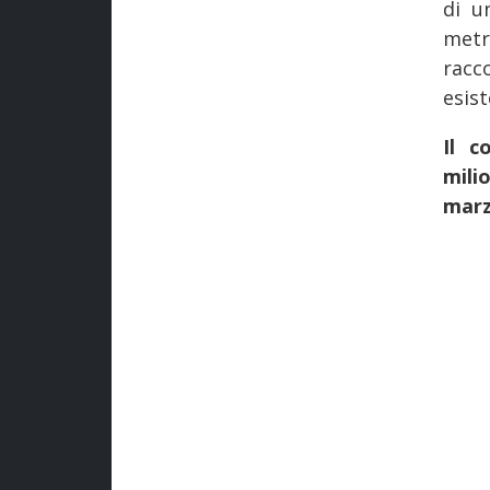
di u
metr
racc
esist
Il c
mili
marz