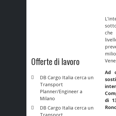
L’in
sott
che 
live
prev
milio
Offerte di lavoro
Vene
Ad o
DB Cargo Italia cerca un
sost
Transport
int
Planner/Engineer a
Comp
Milano
di 1
Ronc
DB Cargo Italia cerca un
Transport