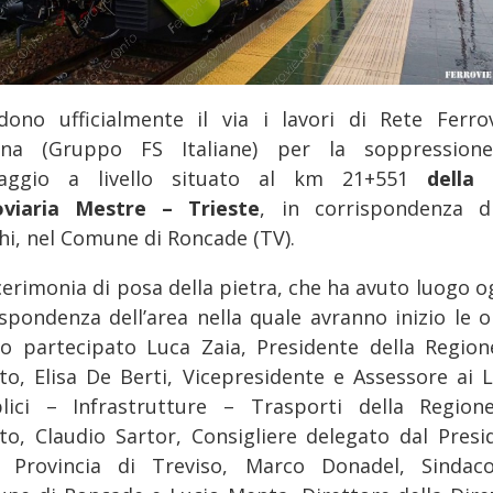
dono ufficialmente il via i lavori di Rete Ferrov
iana (Gruppo FS Italiane) per la soppression
saggio a livello situato al km 21+551
della 
oviaria Mestre – Trieste
, in corrispondenza d
hi, nel Comune di Roncade (TV).
cerimonia di posa della pietra, che ha avuto luogo o
ispondenza dell’area nella quale avranno inizio le o
o partecipato Luca Zaia, Presidente della Region
to, Elisa De Berti, Vicepresidente e Assessore ai L
lici – Infrastrutture – Trasporti della Region
to, Claudio Sartor, Consigliere delegato dal Presi
a Provincia di Treviso, Marco Donadel, Sindac