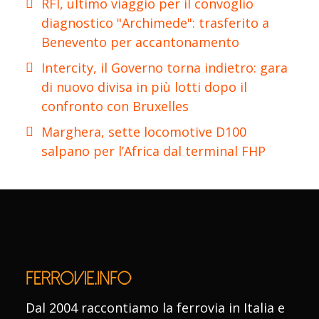
RFI, ultimo viaggio per il convoglio
diagnostico "Archimede": trasferito a
Benevento per accantonamento
Intercity, il Governo torna indietro: gara
di nuovo divisa in più lotti dopo il
confronto con Bruxelles
Marghera, sette locomotive D100
salpano per l’Africa dal terminal FHP
Dal 2004 raccontiamo la ferrovia in Italia e