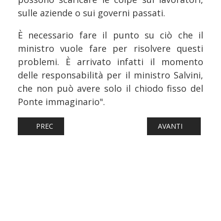
sulle aziende o sui governi passati.
È necessario fare il punto su ciò che il
ministro vuole fare per risolvere questi
problemi. È arrivato infatti il momento
delle responsabilità per il ministro Salvini,
che non può avere solo il chiodo fisso del
Ponte immaginario".
ARTICOLO PRECEDENTE: FERROVIE: LA GIORNATA TRAGICA
ARTICOLO SUCCESS
PREC
AVANTI