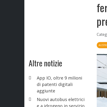
fe
pr
Categ
AUSTR
Altre notizie
App IO, oltre 9 milioni
di patenti digitali
aggiunte
Nuovi autobus elettrici
e a idrogeno in servizio