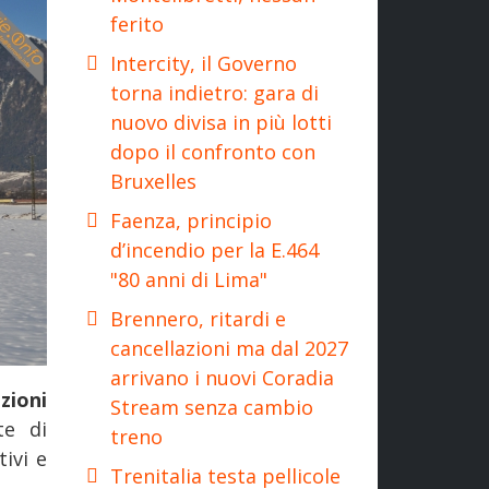
ferito
Intercity, il Governo
torna indietro: gara di
nuovo divisa in più lotti
dopo il confronto con
Bruxelles
Faenza, principio
d’incendio per la E.464
"80 anni di Lima"
Brennero, ritardi e
cancellazioni ma dal 2027
arrivano i nuovi Coradia
zioni
Stream senza cambio
te di
treno
ivi e
Trenitalia testa pellicole