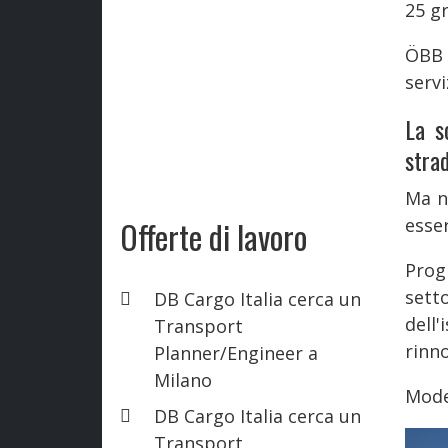
25 gr
ÖBB 
servi
La s
stra
Ma n
esse
Offerte di lavoro
Prog
set
DB Cargo Italia cerca un
dell
Transport
rinno
Planner/Engineer a
Milano
Model
DB Cargo Italia cerca un
Transport