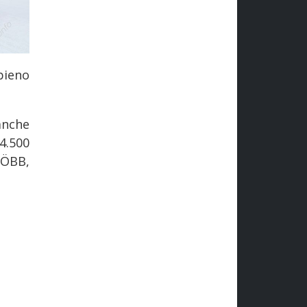
pieno
anche
4.500
 ÖBB,