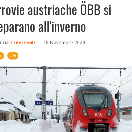
rrovie austriache ÖBB si
eparano all'inverno
oria:
Treni reali
18 Novembre 2024
IA
ÖBB