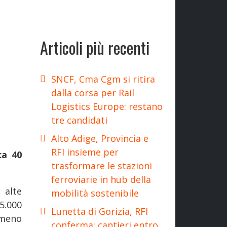
Articoli più recenti
SNCF, Cma Cgm si ritira
dalla corsa per Rail
Logistics Europe: restano
tre candidati
Alto Adige, Provincia e
RFI insieme per
ca 40
trasformare le stazioni
ferroviarie in hub della
 alte
mobilità sostenibile
5.000
Lunetta di Gorizia, RFI
 meno
conferma: cantieri entro