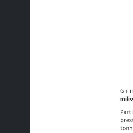
Gli 
mili
Part
pres
tonn