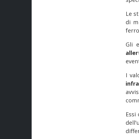
Le s
di m
ferr
Gli 
all
event
I va
infr
avv
commi
Essi
dell
diffe