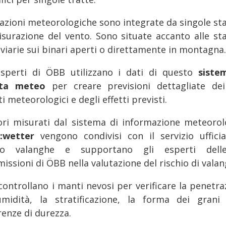
tazioni meteorologiche sono integrate da singole sta
isurazione del vento. Sono situate accanto alle sta
oviarie sui binari aperti o direttamente in montagna.
esperti di ÖBB utilizzano i dati di questo
siste
erta meteo
per creare previsioni dettagliate dei
i meteorologici e degli effetti previsti.
lori misurati dal sistema di informazione meteorol
a:wetter
vengono condivisi con il servizio ufficia
iso valanghe e supportano gli esperti dell
ssioni di ÖBB nella valutazione del rischio di valan
 controllano i manti nevosi per verificare la penetra
'umidità, la stratificazione, la forma dei grani
renze di durezza.