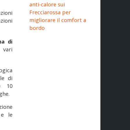
anti-calore sui
Frecciarossa per
zioni
migliorare il comfort a
zioni
bordo
ma di
 vari
ogica
le di
e 10
ghe.
zione
 e le