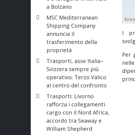
a Bolzano
MSC Mediterranean
Shipping Company
I pr
annuncia il
svol
trasferimento della
proprietà
Per 
Trasporti, asse Italia–
nell
Svizzera sempre più
dipe
operativo: Terzo Valico
princ
al centro del confronto
Trasporti: Livorno
rafforza i collegamenti
cargo con il Nord Africa,
accordo tra Seaway e
William Shepherd