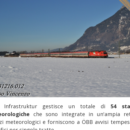
 Infrastruktur gestisce un totale di
54 sta
eorologiche
che sono integrate in un'ampia re
izi meteorologici e forniscono a ÖBB avvisi tempest
fici per singole tratte.