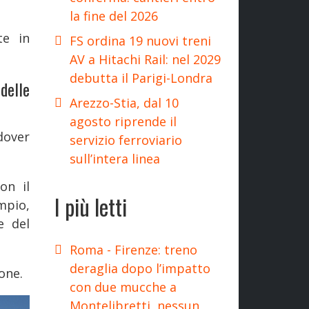
la fine del 2026
te in
FS ordina 19 nuovi treni
AV a Hitachi Rail: nel 2029
debutta il Parigi-Londra
delle
Arezzo-Stia, dal 10
agosto riprende il
dover
servizio ferroviario
sull’intera linea
on il
I più letti
pio,
e del
Roma - Firenze: treno
deraglia dopo l’impatto
one.
con due mucche a
Montelibretti, nessun