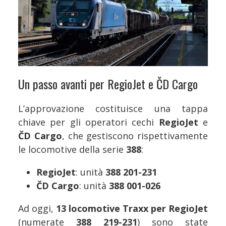
Un passo avanti per RegioJet e ČD Cargo
L’approvazione costituisce una tappa
chiave per gli operatori cechi
RegioJet
e
ČD Cargo
, che gestiscono rispettivamente
le locomotive della serie
388
:
RegioJet
: unità
388 201-231
ČD Cargo
: unità
388 001-026
Ad oggi,
13 locomotive Traxx per RegioJet
(numerate
388 219-231
) sono state