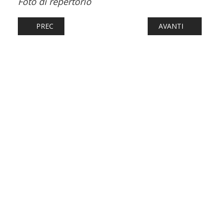
Foto di repertorio
ARTICOLO PRECEDENTE: FERROVIE: TRE GIORNI DIFFICI
ARTICOLO SUCCESS
PREC
AVANTI