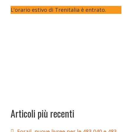
L'orario estivo di Trenitalia è entrato.
Articoli più recenti
Forail, nuove livree per le 483 040 e 483