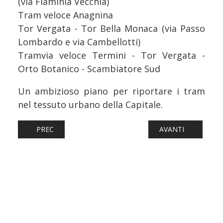
(via Flaminia Vecchia)
Tram veloce Anagnina
Tor Vergata - Tor Bella Monaca (via Passo
Lombardo e via Cambellotti)
Tramvia veloce Termini - Tor Vergata -
Orto Botanico - Scambiatore Sud
Un ambizioso piano per riportare i tram
nel tessuto urbano della Capitale.
ARTICOLO PRECEDENTE: TRAM: TRIESTE, RIPARTE LA STO
ARTICOLO SUCCESS
PREC
AVANTI