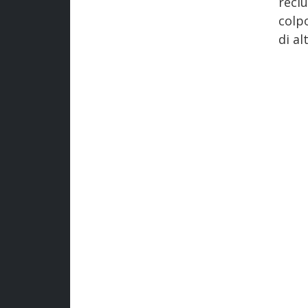
reclu
colp
di al