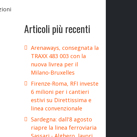
zioni
Articoli più recenti
Arenaways, consegnata la
TRAXX 483 003 con la
nuova livrea per il
Milano-Bruxelles
Firenze-Roma, RFI investe
6 milioni per i cantieri
estivi su Direttissima e
linea convenzionale
Sardegna: dall'8 agosto
riapre la linea ferroviaria
Sassari - Alghero, lavori