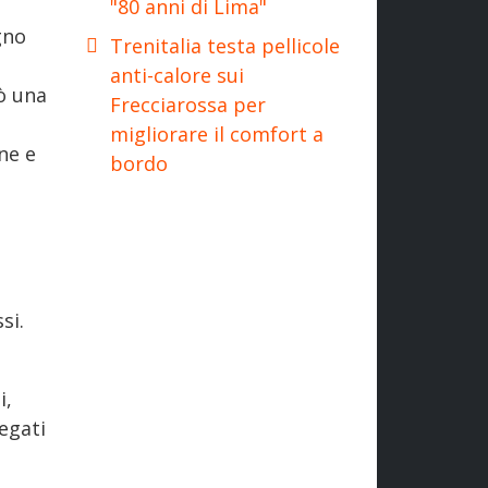
"80 anni di Lima"
gno
Trenitalia testa pellicole
anti-calore sui
cò una
Frecciarossa per
migliorare il comfort a
ne e
bordo
si.
i,
egati