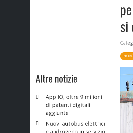
pe
si
Categ
INCIDE
Altre notizie
App IO, oltre 9 milioni
di patenti digitali
aggiunte
Nuovi autobus elettrici
e a idrogeno in servizio