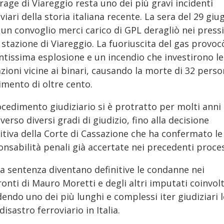
rage di Viareggio resta uno dei più gravi incidenti
viari della storia italiana recente. La sera del 29 giu
 un convoglio merci carico di GPL deragliò nei pressi
 stazione di Viareggio. La fuoriuscita del gas provo
ntissima esplosione e un incendio che investirono le
zioni vicine ai binari, causando la morte di 32 perso
rimento di oltre cento.
ocedimento giudiziario si è protratto per molti anni
verso diversi gradi di giudizio, fino alla decisione
itiva della Corte di Cassazione che ha confermato le
nsabilità penali già accertate nei precedenti proces
la sentenza diventano definitive le condanne nei
onti di Mauro Moretti e degli altri imputati coinvolt
endo uno dei più lunghi e complessi iter giudiziari l
disastro ferroviario in Italia.