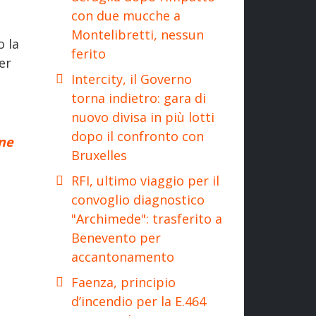
con due mucche a
Montelibretti, nessun
o la
ferito
er
Intercity, il Governo
torna indietro: gara di
nuovo divisa in più lotti
dopo il confronto con
one
Bruxelles
RFI, ultimo viaggio per il
convoglio diagnostico
"Archimede": trasferito a
Benevento per
accantonamento
Faenza, principio
d’incendio per la E.464