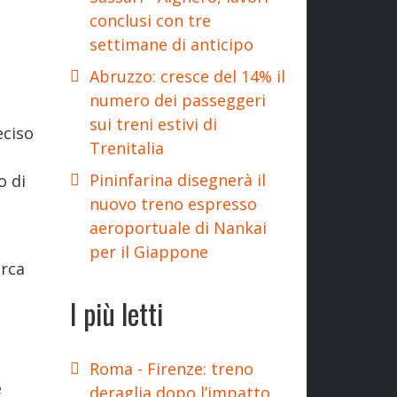
conclusi con tre
settimane di anticipo
Abruzzo: cresce del 14% il
numero dei passeggeri
sui treni estivi di
eciso
Trenitalia
Pininfarina disegnerà il
o di
nuovo treno espresso
aeroportuale di Nankai
per il Giappone
irca
I più letti
Roma - Firenze: treno
e
deraglia dopo l’impatto