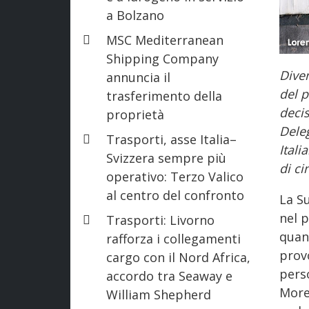
a Bolzano
MSC Mediterranean
Shipping Company
Diven
annuncia il
del p
trasferimento della
decis
proprietà
Deleg
Trasporti, asse Italia–
Itali
Svizzera sempre più
di ci
operativo: Terzo Valico
al centro del confronto
La S
nel p
Trasporti: Livorno
quan
rafforza i collegamenti
prov
cargo con il Nord Africa,
perso
accordo tra Seaway e
Moret
William Shepherd