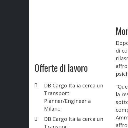
Mor
Dopo
di co
rilas
Offerte di lavoro
affr
psich
DB Cargo Italia cerca un
"Que
Transport
la r
Planner/Engineer a
sott
Milano
compo
Ammi
DB Cargo Italia cerca un
affro
Transport