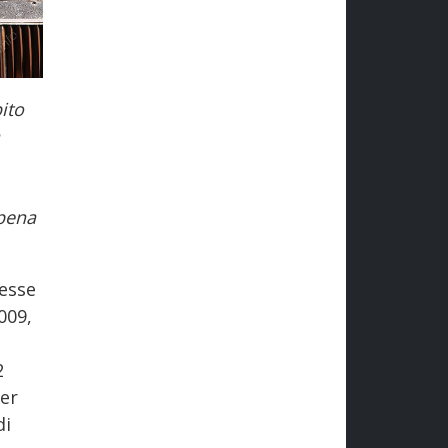
ito
 pena
esse
009,
2
Per
di