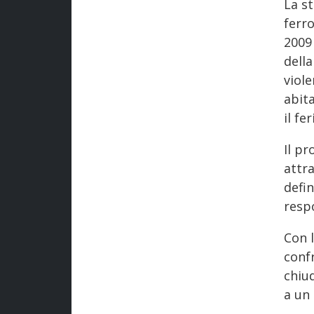
La st
ferro
2009
della
viole
abita
il fe
Il pr
attra
defin
respo
Con 
confr
chiud
a un 