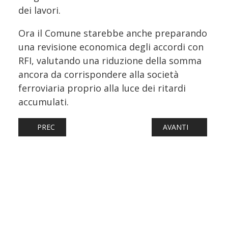
dei lavori.
Ora il Comune starebbe anche preparando
una revisione economica degli accordi con
RFI, valutando una riduzione della somma
ancora da corrispondere alla società
ferroviaria proprio alla luce dei ritardi
accumulati.
ARTICOLO PRECEDENTE: NUOVO CENTRO MANUTENZIONE 
ARTICOLO SUCCESS
PREC
AVANTI