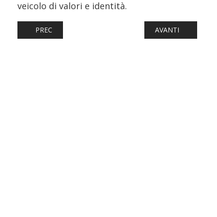
veicolo di valori e identità.
ARTICOLO PRECEDENTE: HITACHI RAIL COSTRUIRÀ IL NUO
ARTICOLO SUCCESS
PREC
AVANTI