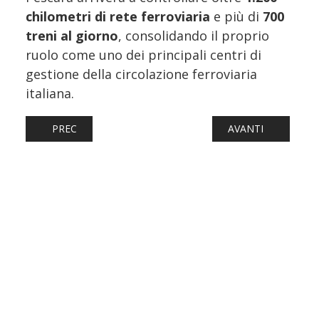
chilometri di rete ferroviaria
e più di
700
treni al giorno
, consolidando il proprio
ruolo come uno dei principali centri di
gestione della circolazione ferroviaria
italiana.
ARTICOLO PRECEDENTE: TORNANO LE CONSEGNE DELLE TR
ARTICOLO SUCCESS
PREC
AVANTI