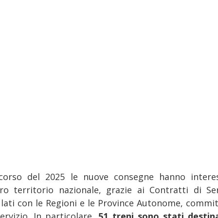
corso del 2025 le nuove consegne hanno intere
tero territorio nazionale, grazie ai Contratti di Ser
ulati con le Regioni e le Province Autonome, commit
ervizio. In particolare,
51 treni sono stati destina