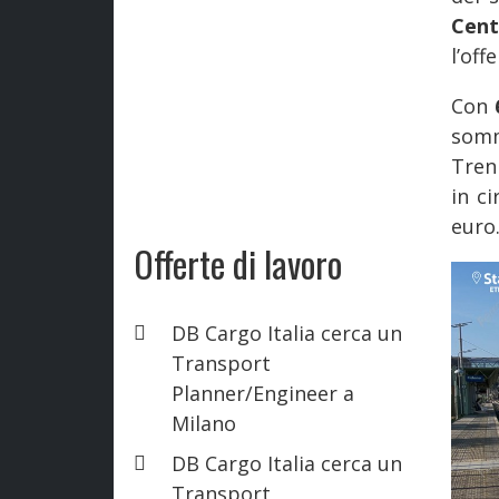
Centr
l’off
Con
somm
Tren
in c
euro
Offerte di lavoro
DB Cargo Italia cerca un
Transport
Planner/Engineer a
Milano
DB Cargo Italia cerca un
Transport