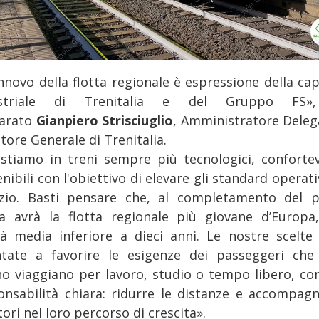
innovo della flotta regionale è espressione della ca
ustriale di Trenitalia e del Gruppo FS»
iarato
Gianpiero Strisciuglio
, Amministratore Deleg
tore Generale di Trenitalia.
estiamo in treni sempre più tecnologici, confortev
nibili con l'obiettivo di elevare gli standard operati
izio. Basti pensare che, al completamento del p
alia avrà la flotta regionale più giovane d’Europa
tà media inferiore a dieci anni. Le nostre scelte
ntate a favorire le esigenze dei passeggeri che
no viaggiano per lavoro, studio o tempo libero, co
onsabilità chiara: ridurre le distanze e accompagn
tori nel loro percorso di crescita».