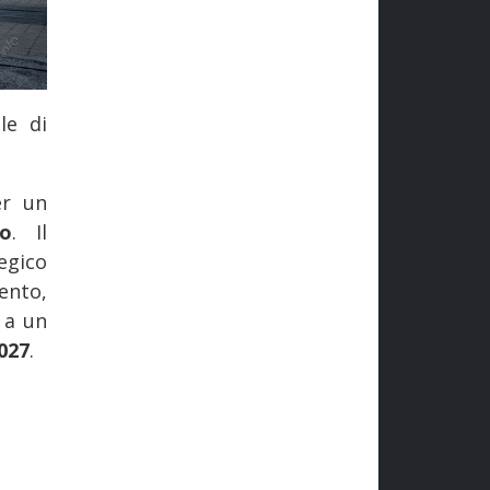
le di
er un
o
. Il
egico
ento,
 a un
2027
.