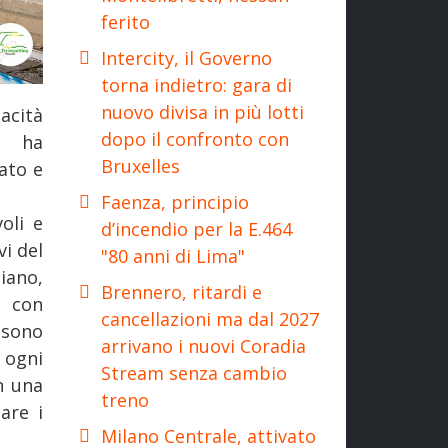
ferito
Intercity, il Governo
torna indietro: gara di
nuovo divisa in più lotti
pacità
dopo il confronto con
, ha
Bruxelles
ato e
Faenza, principio
oli e
d’incendio per la E.464
vi del
"80 anni di Lima"
iano,
Brennero, ritardi e
, con
cancellazioni ma dal 2027
 sono
arrivano i nuovi Coradia
 ogni
Stream senza cambio
n una
treno
are i
Milano Centrale, attivato