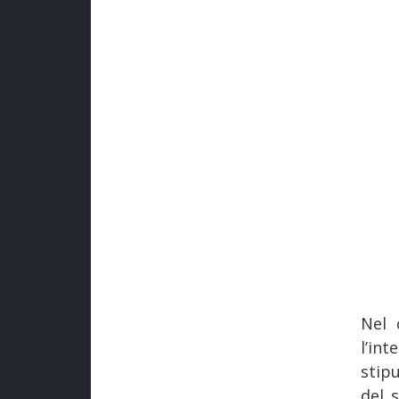
Nel 
l’in
stip
del s