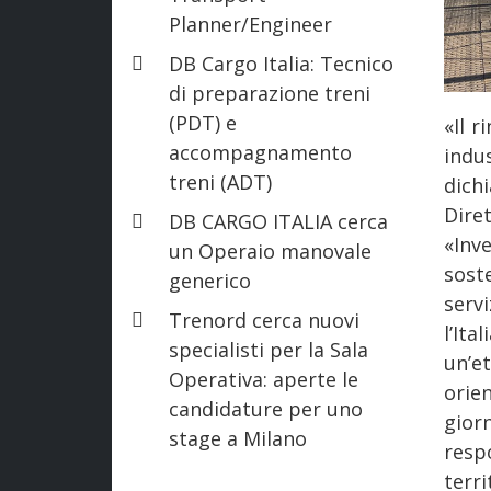
Planner/Engineer
DB Cargo Italia: Tecnico
di preparazione treni
(PDT) e
«Il r
accompagnamento
ind
treni (ADT)
dich
Diret
DB CARGO ITALIA cerca
«Inv
un Operaio manovale
soste
generico
serv
Trenord cerca nuovi
l’It
specialisti per la Sala
un’e
Operativa: aperte le
orie
candidature per uno
gior
stage a Milano
resp
terri