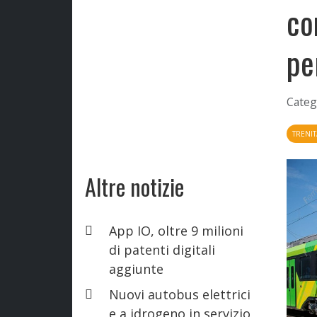
co
pe
Categ
TRENIT
Altre notizie
App IO, oltre 9 milioni
di patenti digitali
aggiunte
Nuovi autobus elettrici
e a idrogeno in servizio