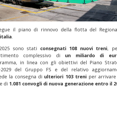
egue il piano di rinnovo della flotta del Regiona
italia
.
2025 sono stati
consegnati 108 nuovi treni
, p
estimento complessivo di
un miliardo di eur
ramma, in linea con gli obiettivi del Piano Strat
-2029 del Gruppo FS e del relativo aggiornam
ede la consegna di
ulteriori 103 treni
per arrivare
le di
1.081 convogli di nuova generazione entro il 