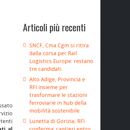
Articoli più recenti
SNCF, Cma Cgm si ritira
dalla corsa per Rail
Logistics Europe: restano
tre candidati
Alto Adige, Provincia e
RFI insieme per
trasformare le stazioni
ferroviarie in hub della
ssato
mobilità sostenibile
vizio
Lunetta di Gorizia, RFI
tenti
conferma: cantieri entro
ti al