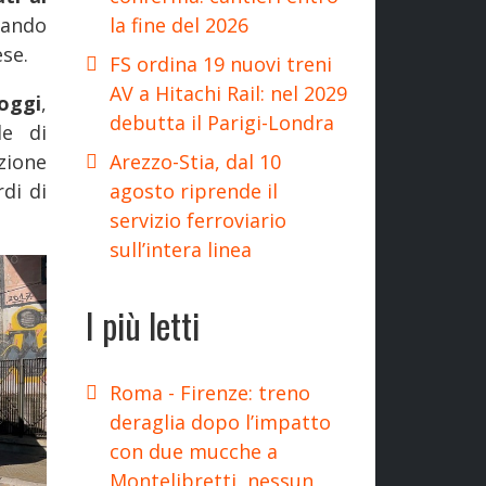
la fine del 2026
rzando
ese.
FS ordina 19 nuovi treni
AV a Hitachi Rail: nel 2029
 oggi
,
debutta il Parigi-Londra
le di
Arezzo-Stia, dal 10
zione
agosto riprende il
di di
servizio ferroviario
sull’intera linea
I più letti
Roma - Firenze: treno
deraglia dopo l’impatto
con due mucche a
Montelibretti, nessun