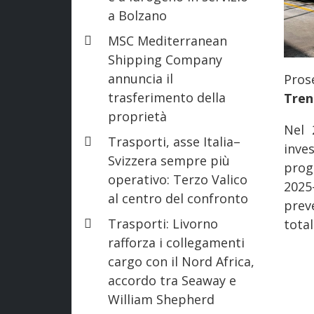
a Bolzano
MSC Mediterranean
Shipping Company
annuncia il
Pros
trasferimento della
Tren
proprietà
Nel 
Trasporti, asse Italia–
inv
Svizzera sempre più
prog
operativo: Terzo Valico
2025
al centro del confronto
prev
Trasporti: Livorno
tota
rafforza i collegamenti
cargo con il Nord Africa,
accordo tra Seaway e
William Shepherd