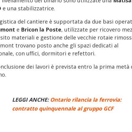
l livellamento del binario sono utilizzate una
Matisa
D
e una stabilizzatrice.
gistica del cantiere è supportata da due basi operat
umont
e
Bricon la Poste
, utilizzate per ricovero mez
ito materiali e gestione delle vecchie rotaie rimoss
mont trovano posto anche gli spazi dedicati al
nale, con uffici, dormitori e refettori.
nclusione dei lavori è prevista entro la prima metà 
no.
LEGGI ANCHE:
Ontario rilancia la ferrovia:
contratto quinquennale al gruppo GCF