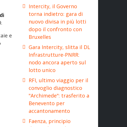
Intercity, il Governo
torna indietro: gara di
di
nuovo divisa in più lotti
.
dopo il confronto con
aie e
Bruxelles
o
Gara Intercity, slitta il DL
Infrastrutture-PNRR:
nodo ancora aperto sul
lotto unico
RFI, ultimo viaggio per il
convoglio diagnostico
"Archimede": trasferito a
Benevento per
accantonamento
Faenza, principio