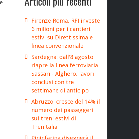
Articoli più recenti
 e
Firenze-Roma, RFI investe
6 milioni per i cantieri
estivi su Direttissima e
linea convenzionale
Sardegna: dall'8 agosto
riapre la linea ferroviaria
Sassari - Alghero, lavori
conclusi con tre
settimane di anticipo
Abruzzo: cresce del 14% il
numero dei passeggeri
sui treni estivi di
Trenitalia
Pininfarina disegnerà il