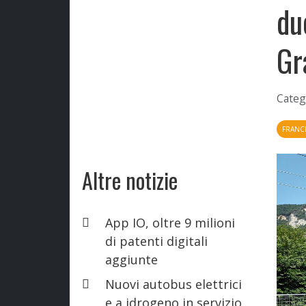
du
Gr
Categ
FRANC
Altre notizie
App IO, oltre 9 milioni
di patenti digitali
aggiunte
Nuovi autobus elettrici
e a idrogeno in servizio