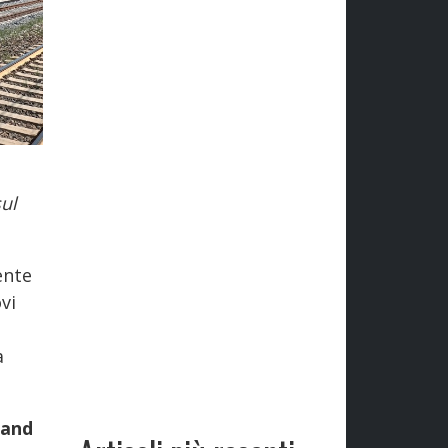
ul
ente
ovi
a
rand