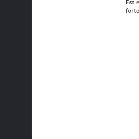
Est
e 
forte