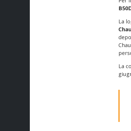
Per i
B50
La lo
Cha
depos
Chau
perso
La co
giug