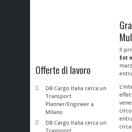
Gra
Mul
Il p
Est 
marz
Offerte di lavoro
entr
L’int
DB Cargo Italia cerca un
effe
Transport
vene
Planner/Engineer a
circ
Milano
entra
DB Cargo Italia cerca un
circa
Transport