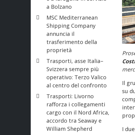
a Bolzano
MSC Mediterranean
Shipping Company
annuncia il
trasferimento della
proprietà
Prose
Trasporti, asse Italia–
Cost
Svizzera sempre più
merc
operativo: Terzo Valico
Il g
al centro del confronto
su du
Trasporti: Livorno
comp
rafforza i collegamenti
inte
cargo con il Nord Africa,
prop
accordo tra Seaway e
William Shepherd
I due