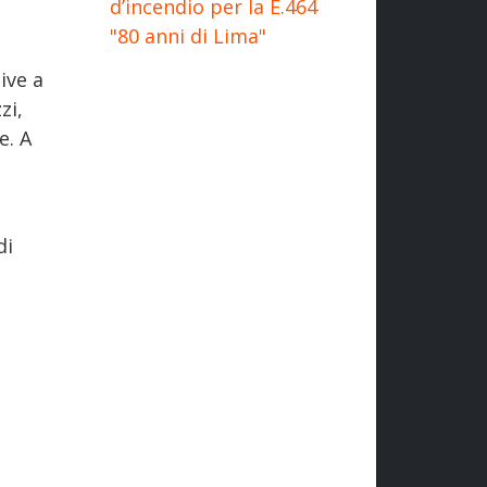
d’incendio per la E.464
"80 anni di Lima"
ive a
zi,
e. A
di