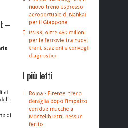
nuovo treno espresso
aeroportuale di Nankai
st –
per il Giappone
PNRR, oltre 460 milioni
per le ferrovie tra nuovi
treni, stazioni e convogli
ris
diagnostici
I più letti
ì al
Roma - Firenze: treno
della
deraglia dopo l’impatto
con due mucche a
ne di
Montelibretti, nessun
ferito