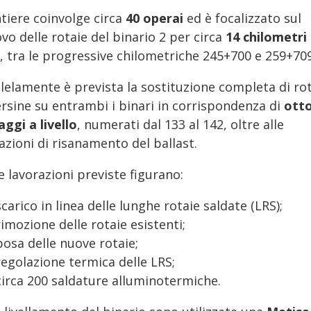
ntiere coinvolge circa
40 operai
ed è focalizzato sul
vo delle rotaie del binario 2 per circa
14 chilometri 
, tra le progressive chilometriche 245+700 e 259+709
lelamente è prevista la sostituzione completa di rot
ersine su entrambi i binari in corrispondenza di
ott
ggi a livello
, numerati dal 133 al 142, oltre alle
azioni di risanamento del ballast.
e lavorazioni previste figurano:
scarico in linea delle lunghe rotaie saldate (LRS);
rimozione delle rotaie esistenti;
posa delle nuove rotaie;
regolazione termica delle LRS;
circa 200 saldature alluminotermiche.