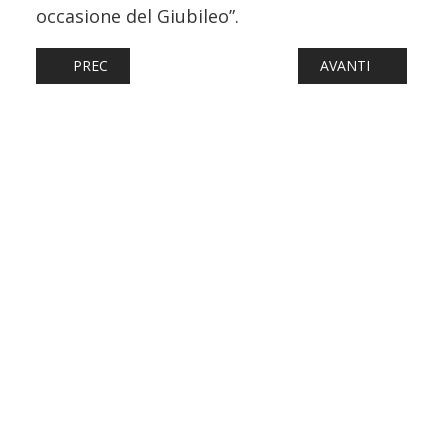
occasione del Giubileo”.
ARTICOLO PRECEDENTE: FERROVIE: IL NUOVO ORARIO ES
ARTICOLO SUCCESS
PREC
AVANTI