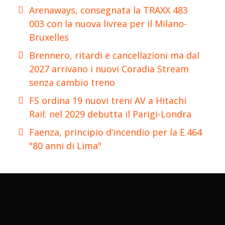
Arenaways, consegnata la TRAXX 483
003 con la nuova livrea per il Milano-
Bruxelles
Brennero, ritardi e cancellazioni ma dal
2027 arrivano i nuovi Coradia Stream
senza cambio treno
FS ordina 19 nuovi treni AV a Hitachi
Rail: nel 2029 debutta il Parigi-Londra
Faenza, principio d’incendio per la E.464
"80 anni di Lima"