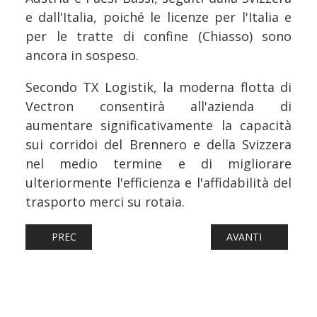
e dall'Italia, poiché le licenze per l'Italia e
per le tratte di confine (Chiasso) sono
ancora in sospeso.
Secondo TX Logistik, la moderna flotta di
Vectron consentirà all'azienda di
aumentare significativamente la capacità
sui corridoi del Brennero e della Svizzera
nel medio termine e di migliorare
ulteriormente l'efficienza e l'affidabilità del
trasporto merci su rotaia.
ARTICOLO PRECEDENTE: FERROVIE: TURISMO, AL VIA LA
ARTICOLO SUCCESS
PREC
AVANTI