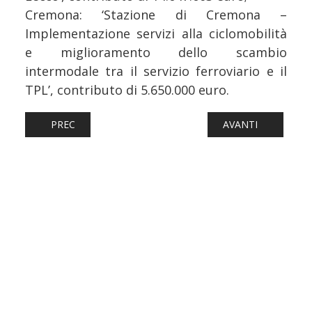
Cremona: ‘Stazione di Cremona –
Implementazione servizi alla ciclomobilità
e miglioramento dello scambio
intermodale tra il servizio ferroviario e il
TPL’, contributo di 5.650.000 euro.
ARTICOLO PRECEDENTE: FERROVIE: GERMANIA, TRENO IC
ARTICOLO SUCCESS
PREC
AVANTI