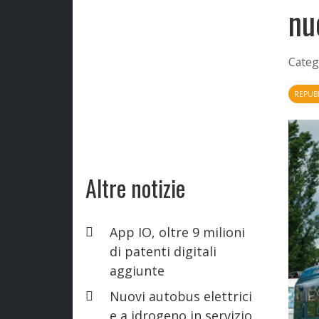
nu
Categ
REPUB
Altre notizie
App IO, oltre 9 milioni
di patenti digitali
aggiunte
Nuovi autobus elettrici
e a idrogeno in servizio