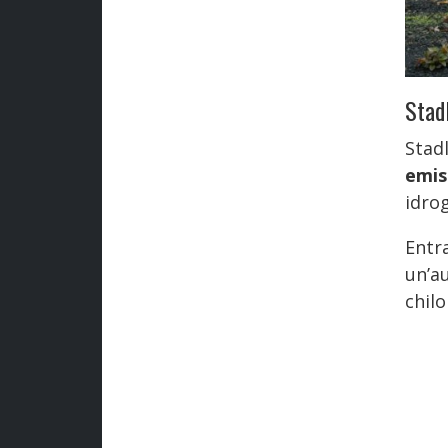
Stadl
Stad
emis
idro
Entr
un’a
chil