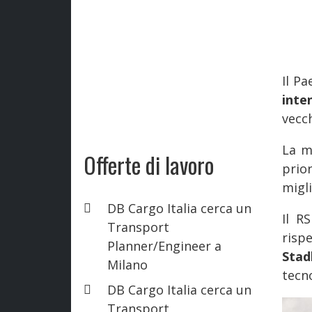
Il P
inte
vecch
La m
Offerte di lavoro
prior
migli
DB Cargo Italia cerca un
Il R
Transport
risp
Planner/Engineer a
Stad
Milano
tecno
DB Cargo Italia cerca un
Transport