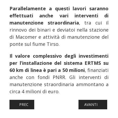
Parallelamente a questi lavori saranno
effettuati anche vari interventi di
manutenzione straordinaria
, tra cui il
rinnovo dei binari e deviatoi nella stazione
di Macomer e attività di manutenzione del
ponte sul fiume Tirso.
Il valore complessivo degli investimenti
per l’installazione del sistema ERTMS su
60 km di linea è pari a 50 milioni
, finanziati
anche con fondi PNRR. Gli interventi di
manutenzione straordinaria ammontano a
circa 4 milioni di euro.
ARTICOLO PRECEDENTE: FERROVIE: INTERCITY DEVIATI VI
ARTICOLO SUCCESS
PREC
AVANTI