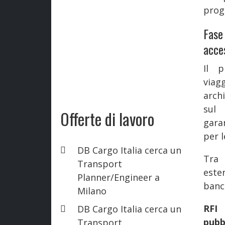
prog
Fase
acces
Il p
viag
arch
sul 
Offerte di lavoro
gara
per l
DB Cargo Italia cerca un
Tra 
Transport
este
Planner/Engineer a
banch
Milano
RFI
DB Cargo Italia cerca un
pubb
Transport