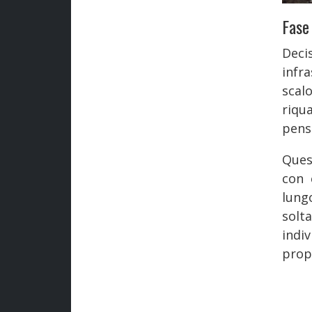
Fase 
Deci
infr
scal
riqu
pensi
Ques
con 
lung
solt
indi
prop