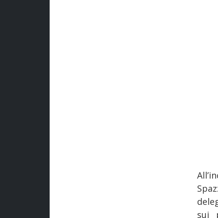
All
Spaz
dele
sui 