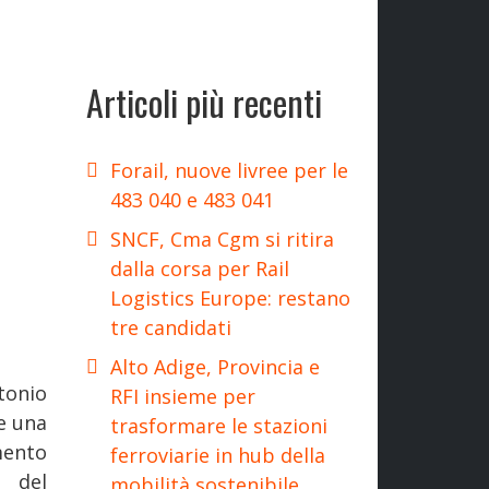
Articoli più recenti
Forail, nuove livree per le
483 040 e 483 041
SNCF, Cma Cgm si ritira
dalla corsa per Rail
Logistics Europe: restano
tre candidati
Alto Adige, Provincia e
onio
RFI insieme per
e una
trasformare le stazioni
mento
ferroviarie in hub della
1 del
mobilità sostenibile