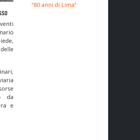
"80 anni di Lima"
sso
venti
nario
iede,
delle
nari,
iaria
sorse
no da
era e