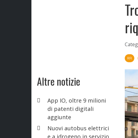
Tr
ri
Categ
RFI
Altre notizie
App IO, oltre 9 milioni
di patenti digitali
aggiunte
Nuovi autobus elettrici
e a idrogeno in servizio