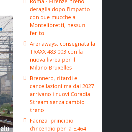
Roma - Firenze: treno
deraglia dopo l’impatto
con due mucche a
Montelibretti, nessun
ferito
Arenaways, consegnata la
TRAXX 483 003 con la
nuova livrea per il
Milano-Bruxelles
Brennero, ritardi e
cancellazioni ma dal 2027
arrivano i nuovi Coradia
Stream senza cambio
treno
Faenza, principio
d’incendio per la E.464