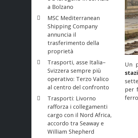
a Bolzano
MSC Mediterranean
Shipping Company
annuncia il
trasferimento della
proprietà
Trasporti, asse Italia–
Un p
Svizzera sempre più
sta
operativo: Terzo Valico
sett
al centro del confronto
per 
ferro
Trasporti: Livorno
rafforza i collegamenti
cargo con il Nord Africa,
accordo tra Seaway e
William Shepherd