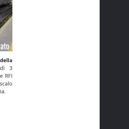
della
dì 3
e RFI
scalo
ma.