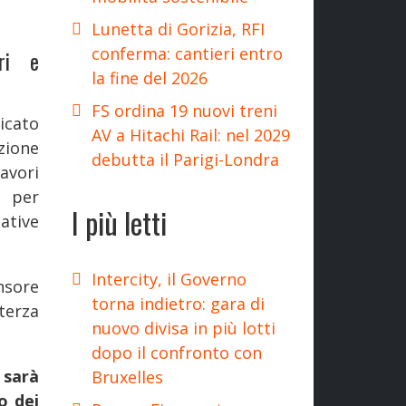
Lunetta di Gorizia, RFI
conferma: cantieri entro
ori e
la fine del 2026
FS ordina 19 nuovi treni
icato
AV a Hitachi Rail: nel 2029
zione
debutta il Parigi-Londra
avori
, per
I più letti
ative
Intercity, il Governo
nsore
torna indietro: gara di
terza
nuovo divisa in più lotti
dopo il confronto con
sarà
Bruxelles
o dei