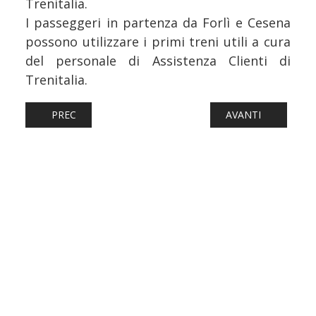
Trenitalia.
I passeggeri in partenza da Forlì e Cesena
possono utilizzare i primi treni utili a cura
del personale di Assistenza Clienti di
Trenitalia.
ARTICOLO PRECEDENTE: FERROVIE: RIPRENDONO LE DEMO
ARTICOLO SUCCESS
PREC
AVANTI