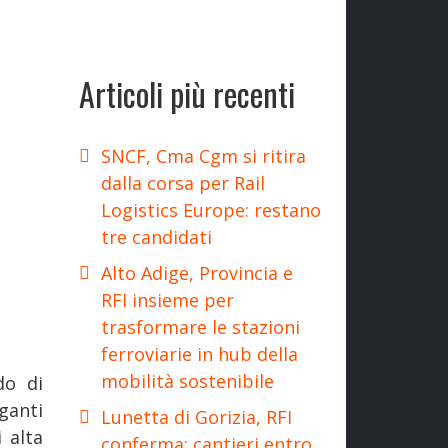
Articoli più recenti
SNCF, Cma Cgm si ritira
dalla corsa per Rail
Logistics Europe: restano
tre candidati
Alto Adige, Provincia e
RFI insieme per
trasformare le stazioni
ferroviarie in hub della
mobilità sostenibile
do di
eganti
Lunetta di Gorizia, RFI
 alta
conferma: cantieri entro