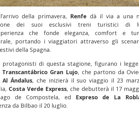
l’arrivo della primavera,
Renfe
dà il via a una 
ione dei suoi esclusivi treni turistici di l
sperienza che fonde eleganza, comfort e tu
urale, portando i viaggiatori attraverso gli scenar
estivi della Spagna.
i protagonisti di questa stagione, figurano i legge
i
Transcantábrico Gran Lujo
, che partono da Ovied
 Al Ándalus
, che inizierà il suo viaggio il 23 mar
lia,
Costa Verde Express
, che debutterà il 17 magg
tiago de Compostela, ed
Expreso de La Robl
nza da Bilbao il 20 luglio.