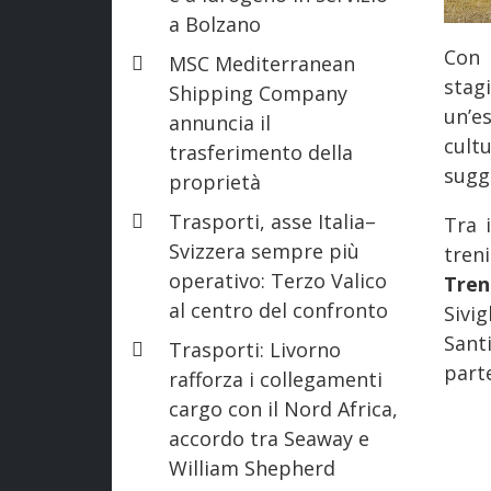
a Bolzano
Con 
MSC Mediterranean
stag
Shipping Company
un’e
annuncia il
cult
trasferimento della
sugg
proprietà
Trasporti, asse Italia–
Tra 
Svizzera sempre più
tren
operativo: Terzo Valico
Tren
al centro del confronto
Sivig
San
Trasporti: Livorno
parte
rafforza i collegamenti
cargo con il Nord Africa,
accordo tra Seaway e
William Shepherd