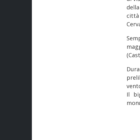
della
citt
Cerv
Semp
magg
(Cast
Dur
prel
vent
Il b
monum