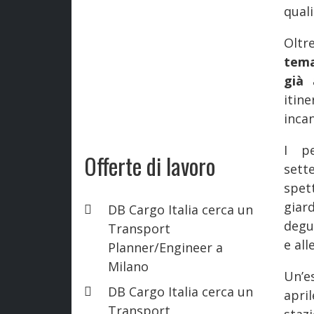
quali
Oltr
tema
già 
itin
incan
I p
Offerte di lavoro
sett
spet
giar
DB Cargo Italia cerca un
degus
Transport
e all
Planner/Engineer a
Milano
Un’e
DB Cargo Italia cerca un
apri
Transport
staz