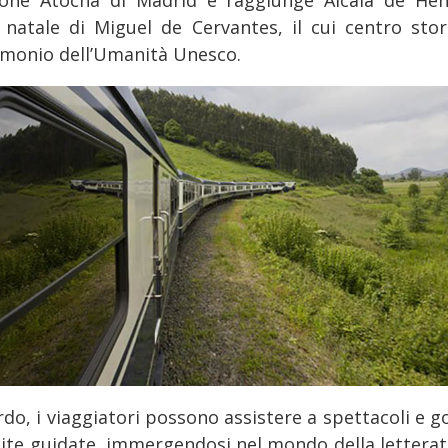
à natale di Miguel de Cervantes, il cui centro stor
imonio dell’Umanità Unesco.
rdo, i viaggiatori possono assistere a spettacoli e g
isite guidate, immergendosi nel mondo della letterat