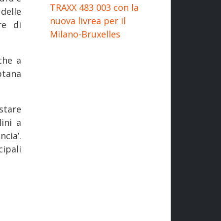
TRAXX 483 003 con la
 delle
nuova livrea per il
re di
Milano-Bruxelles
che a
ptana
tare
ini a
cia’.
ipali