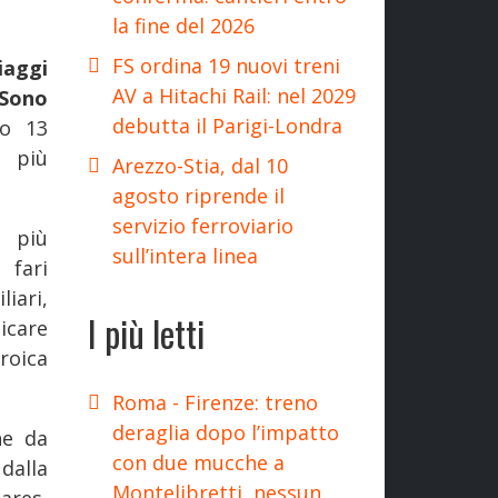
la fine del 2026
FS ordina 19 nuovi treni
iaggi
AV a Hitachi Rail: nel 2029
Sono
debutta il Parigi-Londra
no 13
i più
Arezzo-Stia, dal 10
agosto riprende il
servizio ferroviario
 più
sull’intera linea
 fari
iari,
I più letti
icare
eroica
Roma - Firenze: treno
deraglia dopo l’impatto
he da
con due mucche a
dalla
Montelibretti, nessun
ares,