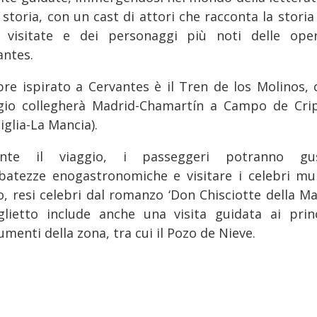
 storia, con un cast di attori che racconta la storia
à visitate e dei personaggi più noti delle ope
antes.
re ispirato a Cervantes è il Tren de los Molinos, 
io collegherà Madrid-Chamartín a Campo de Cri
iglia-La Mancia).
ante il viaggio, i passeggeri potranno gus
ibatezze enogastronomiche e visitare i celebri mul
o, resi celebri dal romanzo ‘Don Chisciotte della Man
iglietto include anche una visita guidata ai princ
enti della zona, tra cui il Pozo de Nieve.