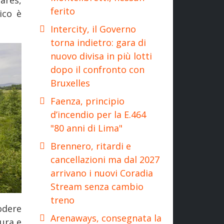
ferito
ico è
Intercity, il Governo
torna indietro: gara di
nuovo divisa in più lotti
dopo il confronto con
Bruxelles
Faenza, principio
d’incendio per la E.464
"80 anni di Lima"
Brennero, ritardi e
cancellazioni ma dal 2027
arrivano i nuovi Coradia
Stream senza cambio
treno
odere
Arenaways, consegnata la
ura e