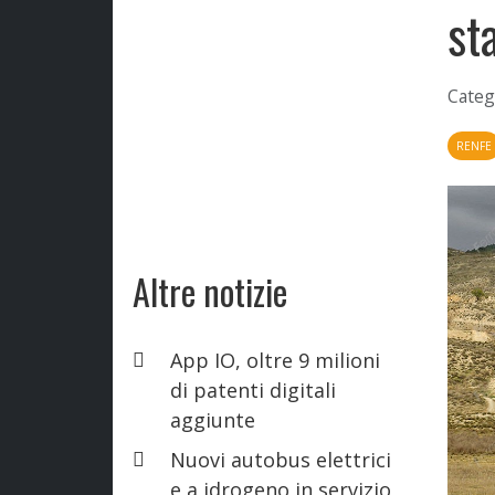
st
Categ
RENFE
Altre notizie
App IO, oltre 9 milioni
di patenti digitali
aggiunte
Nuovi autobus elettrici
e a idrogeno in servizio