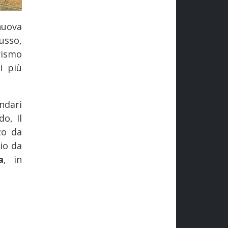
nuova
usso,
rismo
i più
ndari
o, Il
zo da
io da
a
, in