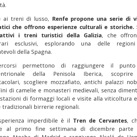
tà.
e ai treni di lusso,
Renfe propone una serie di v
tici che offrono esperienze culturali e storiche.
attivi i treni turistici della Galizia
, che offro
erari esclusivi, esplorando una delle region
tevoli della Spagna.
ercorsi permettono di raggiungere il punto
entrionale della Penisola Iberica, scoprire
tacolari, scogliere mozzafiato, antichi palazzi nobil
dini di camelie e monasteri medievali, senza diment
tazioni di formaggi locali e visite alla viticoltura 
e tradizionali birrerie regionali.
sperienza imperdibile è il
Tren de Cervantes
, c
le al primo fine settimana di dicembre parte 
ione Atocha di Madrid e raggiunge Alcalá de Hen