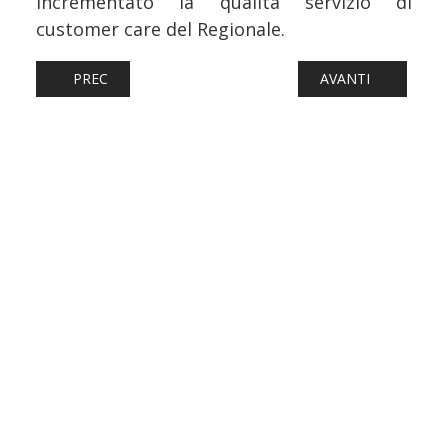
incrementato la qualità servizio di
customer care del Regionale.
ARTICOLO PRECEDENTE: FERROVIE: INDUSTRIA FERROVIAR
ARTICOLO SUCCESS
PREC
AVANTI