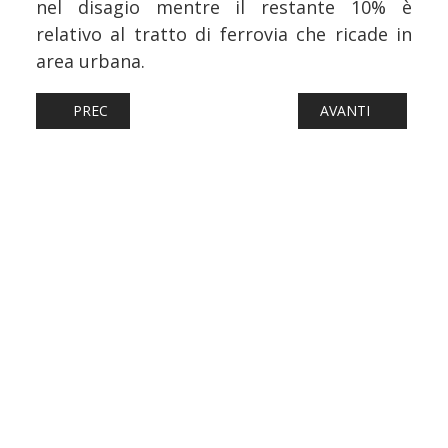
nel disagio mentre il restante 10% è
relativo al tratto di ferrovia che ricade in
area urbana.
ARTICOLO PRECEDENTE: FERROVIE: STAZIONE DI SIENA A
ARTICOLO SUCCESS
PREC
AVANTI