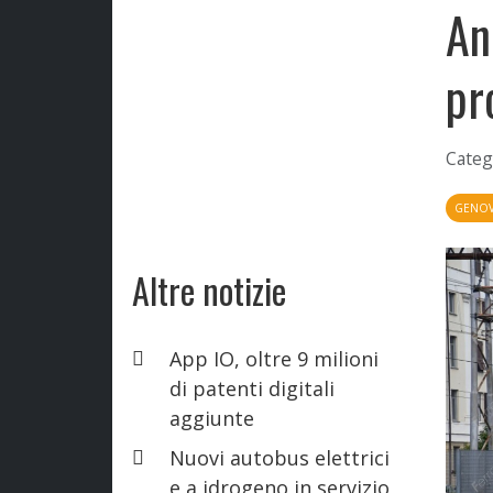
An
pr
Categ
GENO
Altre notizie
App IO, oltre 9 milioni
di patenti digitali
aggiunte
Nuovi autobus elettrici
e a idrogeno in servizio