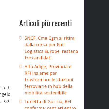
Articoli più recenti
SNCF, Cma Cgm si ritira
dalla corsa per Rail
Logistics Europe: restano
tre candidati
Alto Adige, Provincia e
RFI insieme per
trasformare le stazioni
ferroviarie in hub della
rtedì
mobilità sostenibile
ngelo
, co-
Lunetta di Gorizia, RFI
conferma: cantieri entro