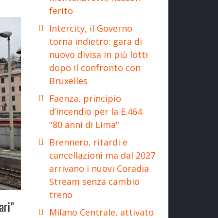
ferito
Intercity, il Governo
torna indietro: gara di
nuovo divisa in più lotti
dopo il confronto con
Bruxelles
Faenza, principio
d’incendio per la E.464
"80 anni di Lima"
Brennero, ritardi e
cancellazioni ma dal 2027
arrivano i nuovi Coradia
Stream senza cambio
treno
ari”
Milano Centrale, attivato