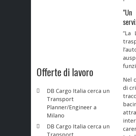
"Un 
servi
“La 
tras
l’au
ausp
funzi
Offerte di lavoro
Nel 
di cr
DB Cargo Italia cerca un
trac
Transport
baci
Planner/Engineer a
attr
Milano
inte
DB Cargo Italia cerca un
care
Transport