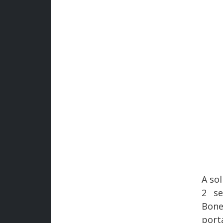
A so
2 se
Bone
port