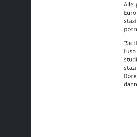
Alle
Euro
staz
potre
“Se 
l’us
stud
staz
Borg
dann