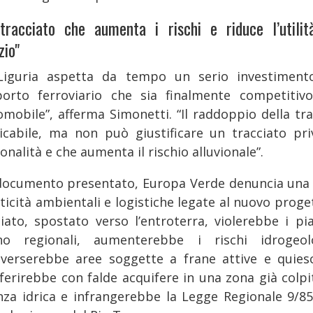
tracciato che aumenta i rischi e riduce l’utilit
zio"
Liguria aspetta da tempo un serio investiment
porto ferroviario che sia finalmente competitiv
tomobile”, afferma Simonetti. “Il raddoppio della tra
icabile, ma non può giustificare un tracciato pri
onalità e che aumenta il rischio alluvionale”.
documento presentato, Europa Verde denuncia una 
iticità ambientali e logistiche legate al nuovo proget
ciato, spostato verso l’entroterra, violerebbe i pia
no regionali, aumenterebbe i rischi idrogeolo
averserebbe aree soggette a frane attive e quiesc
rferirebbe con falde acquifere in una zona già colpi
nza idrica e infrangerebbe la Legge Regionale 9/85