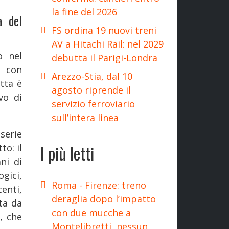
la fine del 2026
à del
FS ordina 19 nuovi treni
AV a Hitachi Rail: nel 2029
o nel
debutta il Parigi-Londra
o con
Arezzo-Stia, dal 10
tta è
agosto riprende il
vo di
servizio ferroviario
sull’intera linea
serie
I più letti
to: il
ni di
gici,
Roma - Firenze: treno
enti,
deraglia dopo l’impatto
ta da
con due mucche a
, che
Montelibretti, nessun