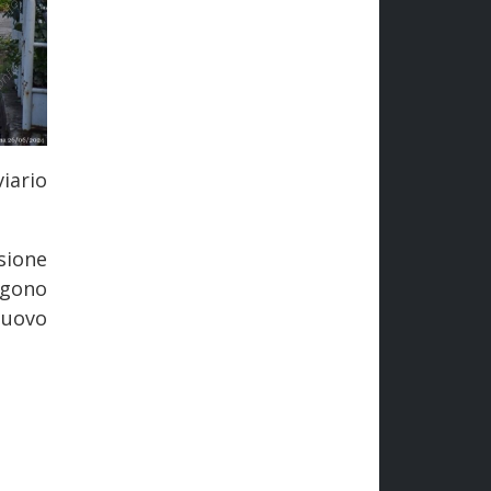
iario
sione
rgono
 nuovo