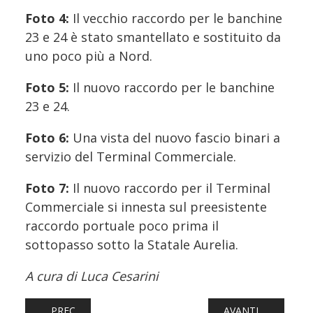
Foto 4:
Il vecchio raccordo per le banchine
23 e 24 è stato smantellato e sostituito da
uno poco più a Nord.
Foto 5:
Il nuovo raccordo per le banchine
23 e 24.
Foto 6:
Una vista del nuovo fascio binari a
servizio del Terminal Commerciale.
Foto 7:
Il nuovo raccordo per il Terminal
Commerciale si innesta sul preesistente
raccordo portuale poco prima il
sottopasso sotto la Statale Aurelia.
A cura di Luca Cesarini
ARTICOLO PRECEDENTE: FERROVIE: MODIFICHE ALLA CI
ARTICOLO SUCCESS
PREC
AVANTI