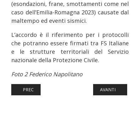
(esondazioni, frane, smottamenti come nel
caso dell’Emilia-Romagna 2023) causate dal
maltempo ed eventi sismici.
L’accordo è il riferimento per i protocolli
che potranno essere firmati tra FS Italiane
e le strutture territoriali del Servizio
nazionale della Protezione Civile.
Foto 2 Federico Napolitano
ARTICOLO PRECEDENTE: FERROVIE: PROCEDONO I LAVORI
ARTICOLO SUCCESS
PREC
AVANTI