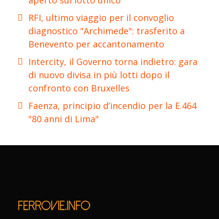
RFI, ultimo viaggio per il convoglio
diagnostico "Archimede": trasferito a
Benevento per accantonamento
Intercity, il Governo torna indietro: gara
di nuovo divisa in più lotti dopo il
confronto con Bruxelles
Faenza, principio d’incendio per la E.464
"80 anni di Lima"