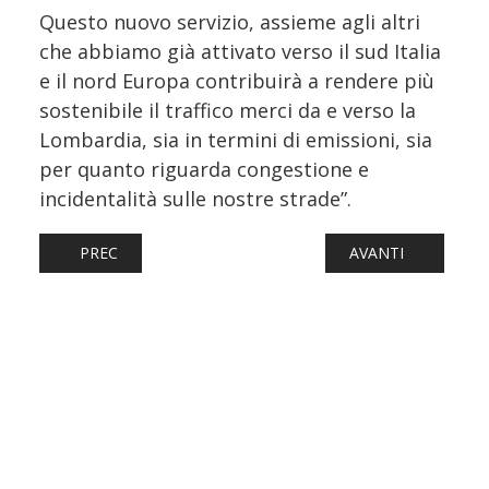
Questo nuovo servizio, assieme agli altri
che abbiamo già attivato verso il sud Italia
e il nord Europa contribuirà a rendere più
sostenibile il traffico merci da e verso la
Lombardia, sia in termini di emissioni, sia
per quanto riguarda congestione e
incidentalità sulle nostre strade”.
ARTICOLO PRECEDENTE: FERROVIE: PESCARA - ROMA, S
ARTICOLO SUCCESS
PREC
AVANTI