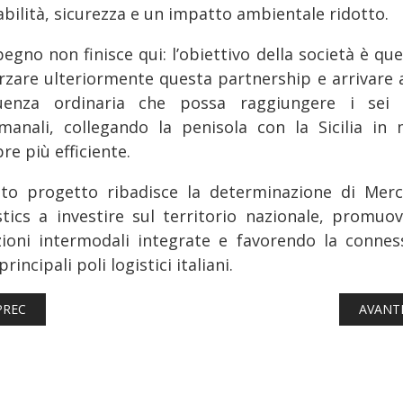
abilità, sicurezza e un impatto ambientale ridotto.
egno non finisce qui: l’obiettivo della società è que
orzare ulteriormente questa partnership e arrivare 
uenza ordinaria che possa raggiungere i sei 
imanali, collegando la penisola con la Sicilia in
e più efficiente.
to progetto ribadisce la determinazione di Merci
stics a investire sul territorio nazionale, promuo
zioni intermodali integrate e favorendo la connes
 principali poli logistici italiani.
TICOLO PRECEDENTE: FERROVIE: LE SFIDE DEL TRASPORTO DEL C
ARTICO
PREC
AVANT