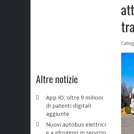
at
tr
Categ
Altre notizie
App IO, oltre 9 milioni
di patenti digitali
aggiunte
Nuovi autobus elettrici
e a idrogeno in servizio