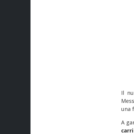
Il n
Messi
una 
A ga
carr