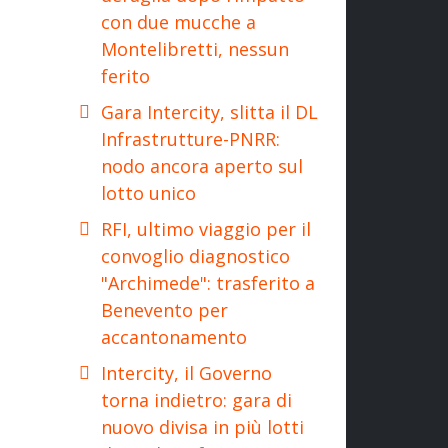
con due mucche a
Montelibretti, nessun
ferito
Gara Intercity, slitta il DL
Infrastrutture-PNRR:
nodo ancora aperto sul
lotto unico
RFI, ultimo viaggio per il
convoglio diagnostico
"Archimede": trasferito a
Benevento per
accantonamento
Intercity, il Governo
torna indietro: gara di
nuovo divisa in più lotti