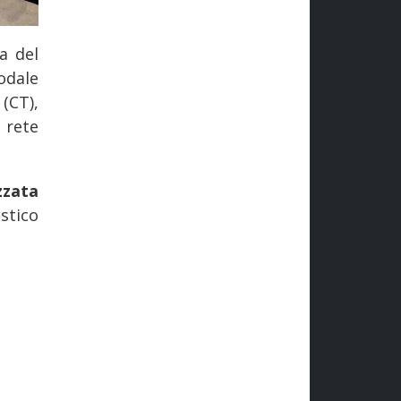
a del
odale
a
(CT),
 rete
zzata
stico