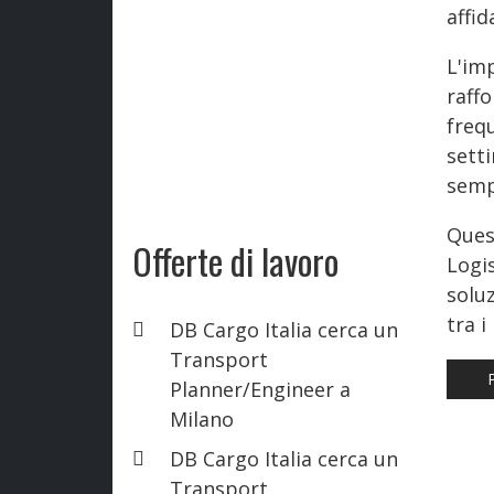
affid
L'imp
raff
freq
sett
sempr
Ques
Offerte di lavoro
Logi
solu
tra i
DB Cargo Italia cerca un
Transport
AR
Planner/Engineer a
Milano
DB Cargo Italia cerca un
Transport