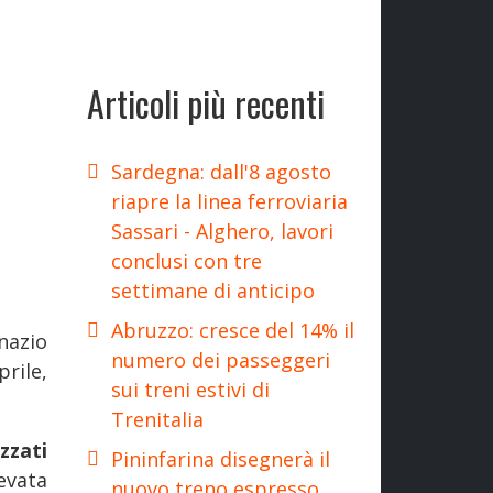
Articoli più recenti
Sardegna: dall'8 agosto
riapre la linea ferroviaria
Sassari - Alghero, lavori
conclusi con tre
settimane di anticipo
Abruzzo: cresce del 14% il
nazio
numero dei passeggeri
prile,
sui treni estivi di
Trenitalia
zzati
Pininfarina disegnerà il
evata
nuovo treno espresso