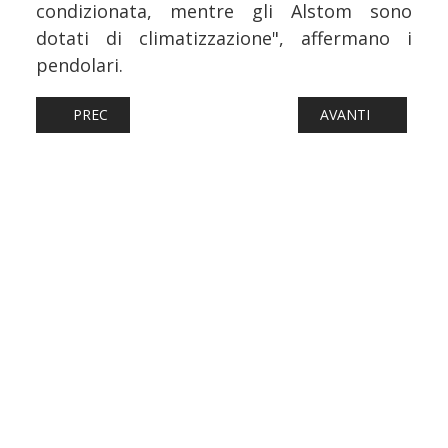
condizionata, mentre gli Alstom sono
dotati di climatizzazione", affermano i
pendolari.
ARTICOLO PRECEDENTE: FERROVIE: UN NUOVO SERVIZIO 
ARTICOLO SUCCESS
PREC
AVANTI