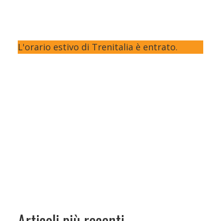
L'orario estivo di Trenitalia è entrato.
Articoli più recenti