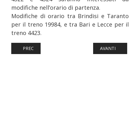
modifiche nell’orario di partenza.
Modifiche di orario tra Brindisi e Taranto
per il treno 19984, e tra Bari e Lecce per il
treno 4423.
ARTICOLO PRECEDENTE: FERROVIE: GRANDE SUCCESSO A 
ARTICOLO SUCCESS
PREC
AVANTI