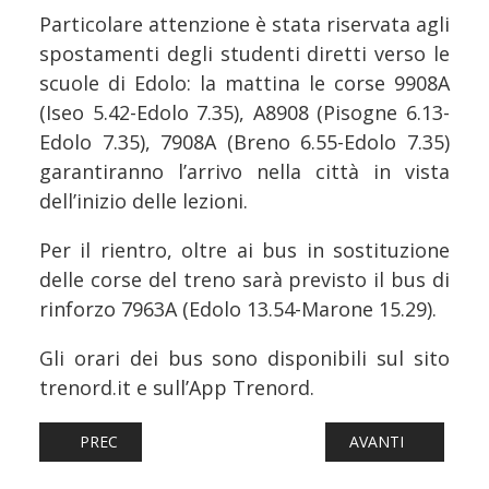
Particolare attenzione è stata riservata agli
spostamenti degli studenti diretti verso le
scuole di Edolo: la mattina le corse 9908A
(Iseo 5.42-Edolo 7.35), A8908 (Pisogne 6.13-
Edolo 7.35), 7908A (Breno 6.55-Edolo 7.35)
garantiranno l’arrivo nella città in vista
dell’inizio delle lezioni.
Per il rientro, oltre ai bus in sostituzione
delle corse del treno sarà previsto il bus di
rinforzo 7963A (Edolo 13.54-Marone 15.29).
Gli orari dei bus sono disponibili sul sito
trenord.it e sull’App Trenord.
ARTICOLO PRECEDENTE: FERROVIE: GTS RAIL AMPLIA I S
ARTICOLO SUCCESS
PREC
AVANTI