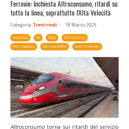
Ferrovie: Inchiesta Altroconsumo, ritardi su
tutta la linea, soprattutto l'Alta Velocità
Categoria:
Treni reali
18 Marzo 2025
TRENITALIA
RFI
ITALO
FRECCIAROSSA
FRECCIABIANCA
FRECCIARGENTO
ALTROCONSUMO
Altroconsumo
torna sui ritardi del servizio