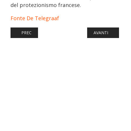
del protezionismo francese.
Fonte De Telegraaf
ARTICOLO PRECEDENTE: FERROVIE: GUASTO SULLA LINEA 
ARTICOLO SUCCESS
PREC
AVANTI