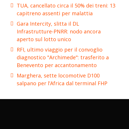
TUA, cancellato circa il 50% dei treni: 13
capitreno assenti per malattia
Gara Intercity, slitta il DL
Infrastrutture-PNRR: nodo ancora
aperto sul lotto unico
RFI, ultimo viaggio per il convoglio
diagnostico "Archimede": trasferito a
Benevento per accantonamento
Marghera, sette locomotive D100
salpano per l’Africa dal terminal FHP