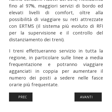
fino al 97%, maggiori servizi di bordo ed
elevati livelli di comfort, oltre alla
possibilità di viaggiare su reti attrezzate
con ERTMS (il sistema più evoluto di RFI
per la supervisione e il controllo del
distanziamento dei treni).
I treni effettueranno servizio in tutta la
regione, in particolare sulle linee a media
frequentazione e potranno viaggiare
agganciati in coppia per aumentare il
numero dei posti a sedere nelle fasce
orarie più frequentate.
ARTICOLO PRECEDENTE: FERROVIE: FERROVIA T2 MALPEN
ARTICOLO SUCCESS
PREC
AVANTI