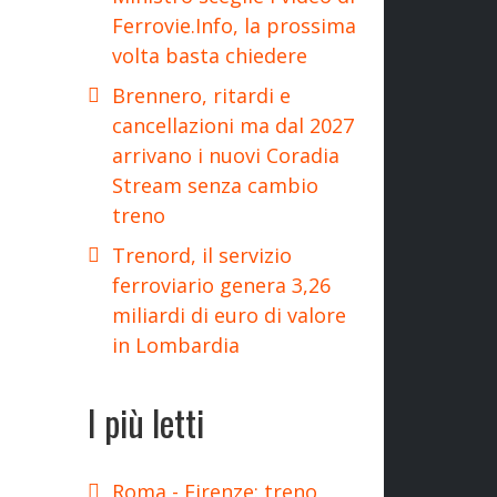
Ferrovie.Info, la prossima
volta basta chiedere
Brennero, ritardi e
cancellazioni ma dal 2027
arrivano i nuovi Coradia
Stream senza cambio
treno
Trenord, il servizio
ferroviario genera 3,26
miliardi di euro di valore
in Lombardia
I più letti
Roma - Firenze: treno