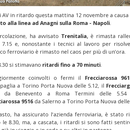
i AV in ritardo questa mattina 12 novembre a causa 
to alla linea ad Anagni sulla Roma - Napoli
.
ircolazione, ha avvisato
Trenitalia,
è rimasta ralle
e 7.15 e, nonostante i tecnici al lavoro per risolver
ico ferroviario è rimasto nel caos per più di un'ora.
8.30 si stimavano
ritardi fino a 70 minuti
.
iormente coinvolti o fermi il
Frecciarossa 9
ipaglia a Torino Porta Nuova delle 5.12, il
Frecciar
00
da Benevento a Roma Termini delle 5.54 
ciarossa 9516
da Salerno a Torino Porta Nuova delle 
asto, ha assicurato l'azienda ferroviaria, è stato r
le 8.30, ma, a cascata, i ritardi si sono fatti sentir
 già in viaggio e in coda e su altri in partenza.