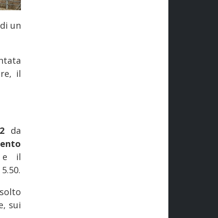
di un
ntata
e, il
612
da
gento
e il
5.50.
isolto
e, sui