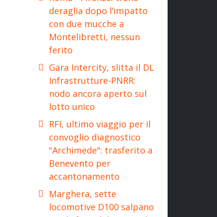
deraglia dopo l’impatto
con due mucche a
Montelibretti, nessun
ferito
Gara Intercity, slitta il DL
Infrastrutture-PNRR:
nodo ancora aperto sul
lotto unico
RFI, ultimo viaggio per il
convoglio diagnostico
"Archimede": trasferito a
Benevento per
accantonamento
Marghera, sette
locomotive D100 salpano