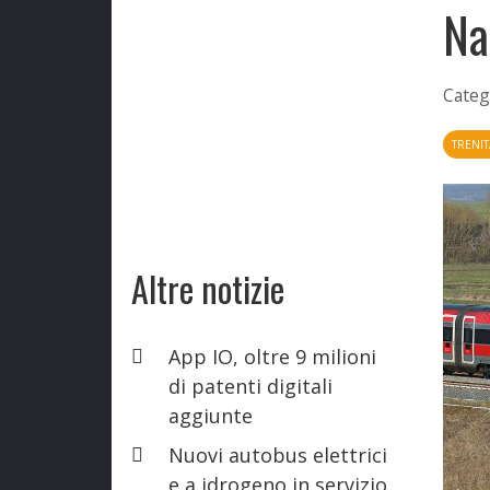
Na
Categ
TRENIT
Altre notizie
App IO, oltre 9 milioni
di patenti digitali
aggiunte
Nuovi autobus elettrici
e a idrogeno in servizio