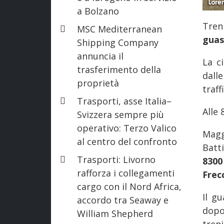
a Bolzano
Tren
MSC Mediterranean
guas
Shipping Company
annuncia il
La c
trasferimento della
dall
proprietà
traff
Trasporti, asse Italia–
Alle 
Svizzera sempre più
operativo: Terzo Valico
Magg
al centro del confronto
Batt
Trasporti: Livorno
83
rafforza i collegamenti
Frec
cargo con il Nord Africa,
Il gu
accordo tra Seaway e
dopo 
William Shepherd
treni