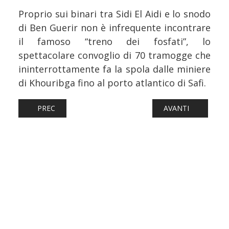
Proprio sui binari tra Sidi El Aidi e lo snodo
di Ben Guerir non è infrequente incontrare
il famoso “treno dei fosfati”, lo
spettacolare convoglio di 70 tramogge che
ininterrottamente fa la spola dalle miniere
di Khouribga fino al porto atlantico di Safi.
ARTICOLO PRECEDENTE: FERROVIE: IL TAR RESPINGE IL
ARTICOLO SUCCESS
PREC
AVANTI