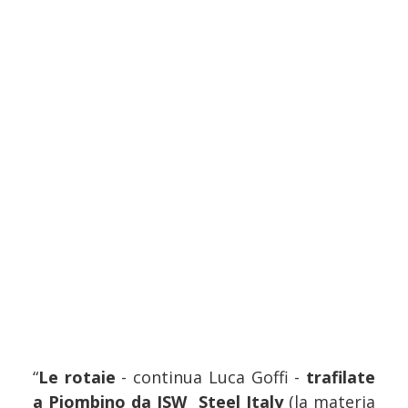
“
Le rotaie
- continua Luca Goffi -
trafilate
a Piombino da JSW Steel Italy
(la materia