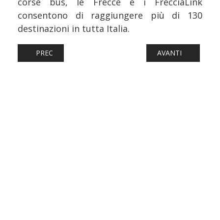
corse bus, le Frecce e i FrecciaLink
consentono di raggiungere più di 130
destinazioni in tutta Italia.
ARTICOLO PRECEDENTE: FERROVIE: NODO DI GENOVA, A
ARTICOLO SUCCES
PREC
AVANTI