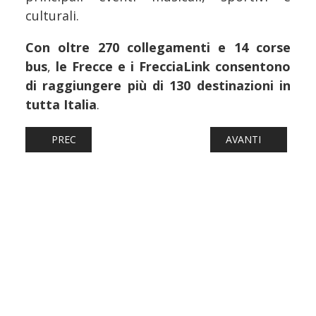
culturali.
Con oltre 270 collegamenti e 14 corse
bus
,
le Frecce e i FrecciaLink consentono
di raggiungere più di 130 destinazioni in
tutta Italia
.
ARTICOLO PRECEDENTE: FERROVIE: UNA DE18 PER STA 
ARTICOLO SUCCESS
PREC
AVANTI