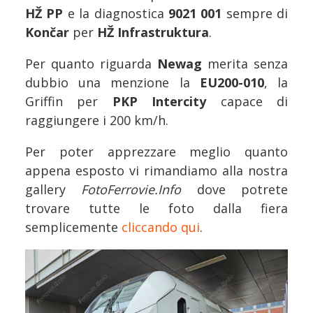
HŽ PP
e la diagnostica
9021 001
sempre di
Končar
per
HŽ Infrastruktura
.
Per quanto riguarda
Newag
merita senza
dubbio una menzione la
EU200-010
, la
Griffin per
PKP Intercity
capace di
raggiungere i 200 km/h.
Per poter apprezzare meglio quanto
appena esposto vi rimandiamo alla nostra
gallery
FotoFerrovie.Info
dove potrete
trovare tutte le foto dalla fiera
semplicemente
cliccando qui
.