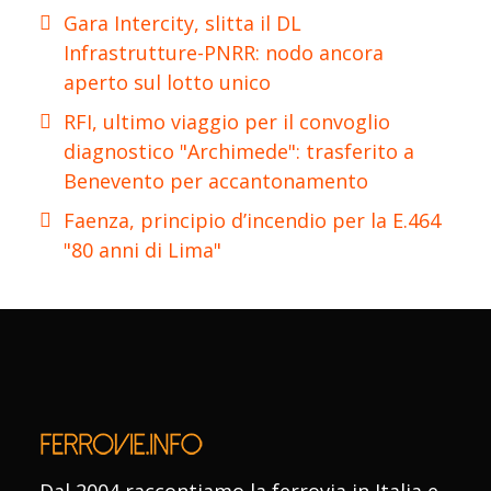
Gara Intercity, slitta il DL
Infrastrutture-PNRR: nodo ancora
aperto sul lotto unico
RFI, ultimo viaggio per il convoglio
diagnostico "Archimede": trasferito a
Benevento per accantonamento
Faenza, principio d’incendio per la E.464
"80 anni di Lima"