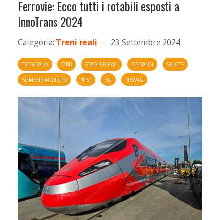
Ferrovie: Ecco tutti i rotabili esposti a
InnoTrans 2024
Categoria:
Treni reali
23 Settembre 2024
TRENITALIA
ÖBB
STADLER RAIL
DB BAHN
SALCEF
SIEMENS MOBILITY
MIST
SVI
NEWAG