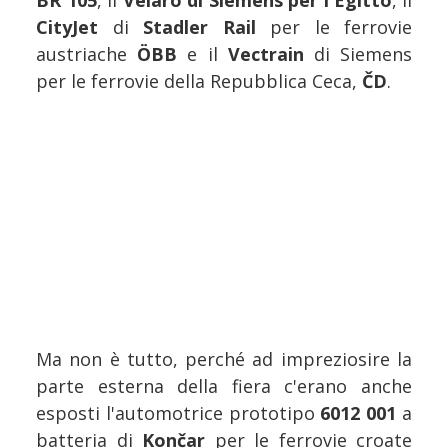
BR 105
, il
Velaro di Siemens per l'Egitto
, il
CityJet
di
Stadler Rail
per le ferrovie
austriache
ÖBB
e il
Vectrain
di Siemens
per le ferrovie della Repubblica Ceca,
ČD
.
Ma non è tutto, perché ad impreziosire la
parte esterna della fiera c'erano anche
esposti l'automotrice prototipo
6012 001
a
batteria di
Končar
per le ferrovie croate