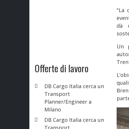
"La 
event
dà c
soste
Un p
auto
Tren
Offerte di lavoro
L’ob
qual
DB Cargo Italia cerca un
Bren
Transport
parte
Planner/Engineer a
Milano
DB Cargo Italia cerca un
Transport