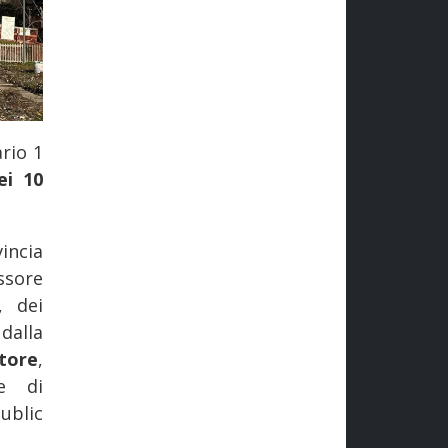
rio 1
ei 10
incia
ssore
, dei
dalla
tore
,
le di
ublic