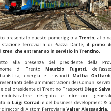
ato presentato questo pomeriggio a
Trento,
al bina
a stazione ferroviaria di Piazza Dante,
il primo d
i treni che entreranno in servizio in Trentino.
utto alla presenza del presidente della Prov
onoma di Trento
Maurizio Fugatti
, dell’asse
urbanistica, energia e trasporti
Mattia Gottardi
resentanti delle amministrazioni dei Comuni serviti 
a e del presidente di Trentino Trasporti
Diego Salva
’amministratore delegato e direttore genera
italia
Luigi Corradi
e del business development & p
r director di Alstom Ferroviaria
Valter Alessandria
.