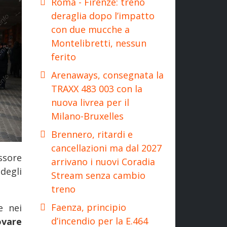
Roma - Firenze: treno
deraglia dopo l’impatto
con due mucche a
Montelibretti, nessun
ferito
Arenaways, consegnata la
TRAXX 483 003 con la
nuova livrea per il
Milano-Bruxelles
Brennero, ritardi e
cancellazioni ma dal 2027
ssore
arrivano i nuovi Coradia
degli
Stream senza cambio
treno
Faenza, principio
e nei
d’incendio per la E.464
ovare