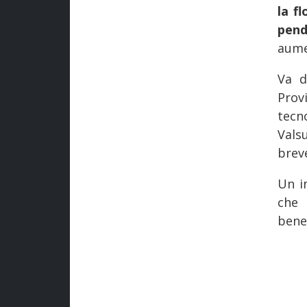
la f
pend
aume
Va d
Prov
tecn
Vals
brev
Un i
che 
benef