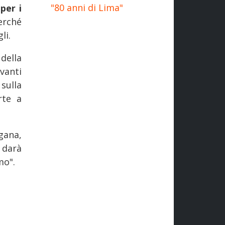
"80 anni di Lima"
per i
erché
li.
della
vanti
sulla
rte a
gana,
 darà
mo".