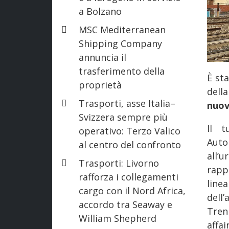
a Bolzano
MSC Mediterranean
Shipping Company
annuncia il
trasferimento della
È st
proprietà
dell
Trasporti, asse Italia–
nuov
Svizzera sempre più
Il t
operativo: Terzo Valico
Aut
al centro del confronto
all’
Trasporti: Livorno
rapp
rafforza i collegamenti
line
cargo con il Nord Africa,
dell
accordo tra Seaway e
Tren
William Shepherd
affai