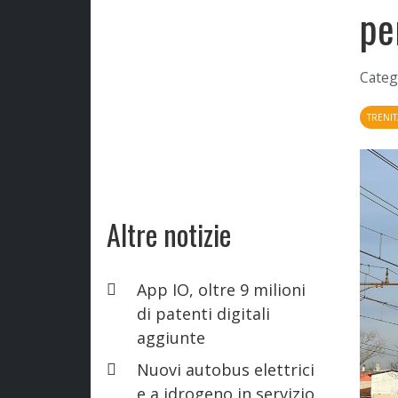
pe
Categ
TRENIT
Altre notizie
App IO, oltre 9 milioni
di patenti digitali
aggiunte
Nuovi autobus elettrici
e a idrogeno in servizio