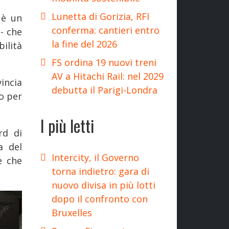
Lunetta di Gorizia, RFI
 è un
conferma: cantieri entro
 - che
la fine del 2026
ilità
FS ordina 19 nuovi treni
AV a Hitachi Rail: nel 2029
incia
debutta il Parigi-Londra
o per
I più letti
rd di
a del
Intercity, il Governo
e che
torna indietro: gara di
nuovo divisa in più lotti
dopo il confronto con
Bruxelles