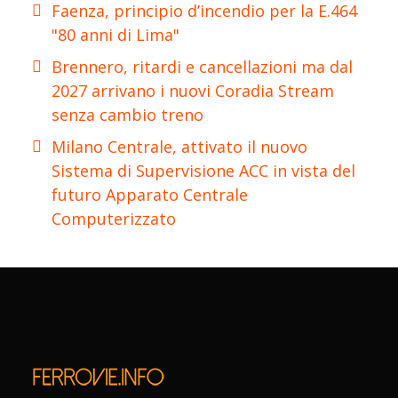
Faenza, principio d’incendio per la E.464
"80 anni di Lima"
Brennero, ritardi e cancellazioni ma dal
2027 arrivano i nuovi Coradia Stream
senza cambio treno
Milano Centrale, attivato il nuovo
Sistema di Supervisione ACC in vista del
futuro Apparato Centrale
Computerizzato