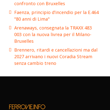
confronto con Bruxelles
Faenza, principio d’incendio per la E.464
"80 anni di Lima"
Arenaways, consegnata la TRAXX 483
003 con la nuova livrea per il Milano-
Bruxelles
Brennero, ritardi e cancellazioni ma dal
2027 arrivano i nuovi Coradia Stream
senza cambio treno