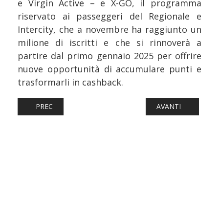
e Virgin Active – e X-GO, il programma
riservato ai passeggeri del Regionale e
Intercity, che a novembre ha raggiunto un
milione di iscritti e che si rinnoverà a
partire dal primo gennaio 2025 per offrire
nuove opportunità di accumulare punti e
trasformarli in cashback.
ARTICOLO PRECEDENTE: FERROVIE: PIEMONTE, LE NOVITÀ
ARTICOLO SUCCESSI
PREC
AVANTI