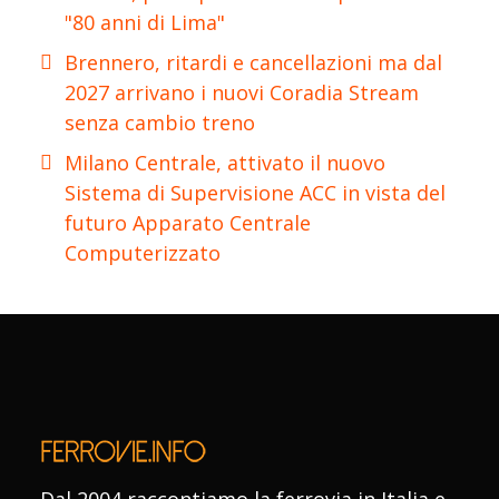
"80 anni di Lima"
Brennero, ritardi e cancellazioni ma dal
2027 arrivano i nuovi Coradia Stream
senza cambio treno
Milano Centrale, attivato il nuovo
Sistema di Supervisione ACC in vista del
futuro Apparato Centrale
Computerizzato
Dal 2004 raccontiamo la ferrovia in Italia e