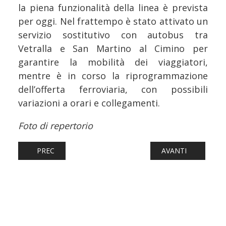
la piena funzionalità della linea è prevista
per oggi. Nel frattempo è stato attivato un
servizio sostitutivo con autobus tra
Vetralla e San Martino al Cimino per
garantire la mobilità dei viaggiatori,
mentre è in corso la riprogrammazione
dell’offerta ferroviaria, con possibili
variazioni a orari e collegamenti.
Foto di repertorio
ARTICOLO PRECEDENTE: FERROVIE: ULTIMO VIAGGIO PER
ARTICOLO SUCCESS
PREC
AVANTI