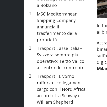
a Bolzano
MSC Mediterranean
Shipping Company
In f
annuncia il
ai bi
trasferimento della
proprietà
Attra
Trasporti, asse Italia–
bina
Svizzera sempre più
sull
operativo: Terzo Valico
digi
al centro del confronto
Mila
Trasporti: Livorno
rafforza i collegamenti
cargo con il Nord Africa,
accordo tra Seaway e
William Shepherd