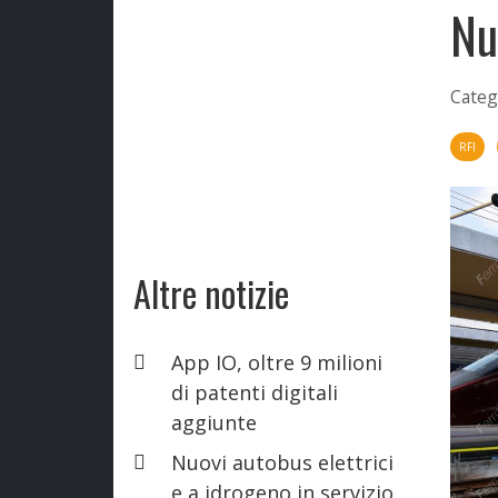
Nu
Categ
RFI
Altre notizie
App IO, oltre 9 milioni
di patenti digitali
aggiunte
Nuovi autobus elettrici
e a idrogeno in servizio