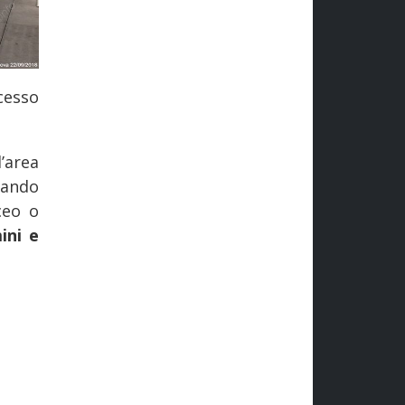
cesso
l’area
rando
ceo o
ini e