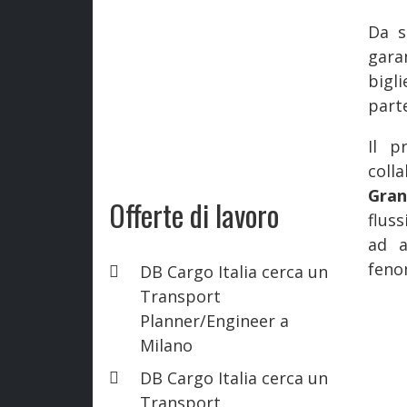
Da s
gara
bigl
part
Il 
coll
Gran
Offerte di lavoro
fluss
ad a
feno
DB Cargo Italia cerca un
Transport
Planner/Engineer a
Milano
DB Cargo Italia cerca un
Transport