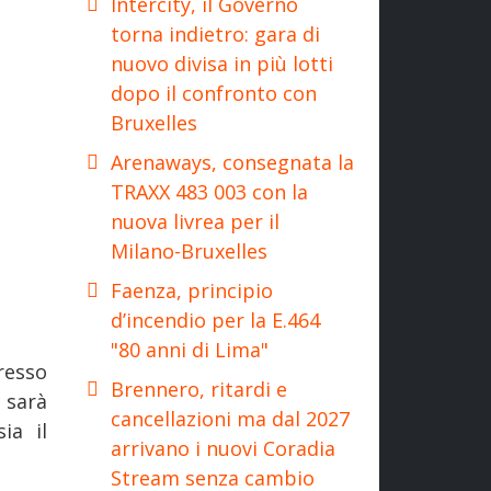
Intercity, il Governo
torna indietro: gara di
nuovo divisa in più lotti
dopo il confronto con
Bruxelles
Arenaways, consegnata la
TRAXX 483 003 con la
nuova livrea per il
Milano-Bruxelles
Faenza, principio
d’incendio per la E.464
"80 anni di Lima"
presso
Brennero, ritardi e
 sarà
cancellazioni ma dal 2027
ia il
arrivano i nuovi Coradia
Stream senza cambio