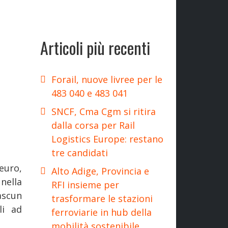
Articoli più recenti
Forail, nuove livree per le
483 040 e 483 041
SNCF, Cma Cgm si ritira
dalla corsa per Rail
Logistics Europe: restano
tre candidati
euro,
Alto Adige, Provincia e
nella
RFI insieme per
iascun
trasformare le stazioni
li ad
ferroviarie in hub della
mobilità sostenibile