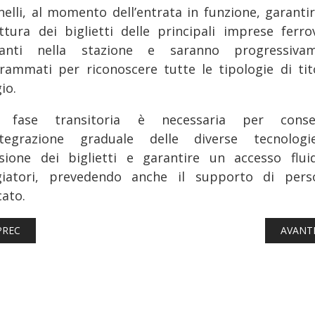
rnelli, al momento dell’entrata in funzione, garanti
ettura dei biglietti delle principali imprese ferrov
anti nella stazione e saranno progressiva
rammati per riconoscere tutte le tipologie di tito
io.
e fase transitoria è necessaria per consen
ntegrazione graduale delle diverse tecnolog
sione dei biglietti e garantire un accesso flui
giatori, prevedendo anche il supporto di pers
cato.
ICOLO PRECEDENTE: FERROVIE: PRONTI, VIA! I NUOVI TRENI SUBIT
ARTICO
PREC
AVANT