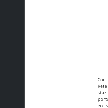
Con 
Rete
staz
port
eccez