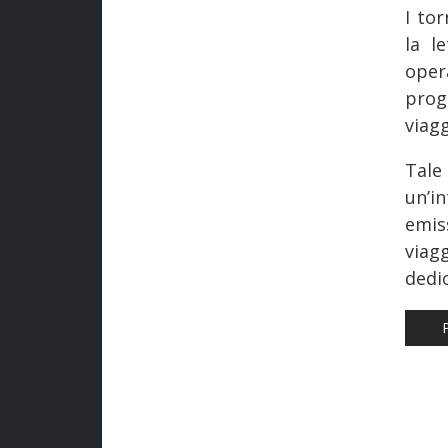
I to
la l
oper
prog
viagg
Tal
un’i
emis
viag
dedi
ART