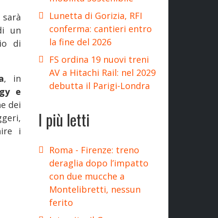
Lunetta di Gorizia, RFI
 sarà
conferma: cantieri entro
di un
la fine del 2026
io di
FS ordina 19 nuovi treni
AV a Hitachi Rail: nel 2029
a
, in
debutta il Parigi-Londra
ogy e
ne dei
I più letti
ggeri,
ire i
Roma - Firenze: treno
deraglia dopo l’impatto
con due mucche a
Montelibretti, nessun
ferito