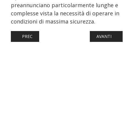
preannunciano particolarmente lunghe e
complesse vista la necessità di operare in
condizioni di massima sicurezza.
ARTICOLO PRECEDENTE: FERROVIA ROMA-VITERBO, RIMOSS
ARTICOLO SUCCESS
PREC
AVANTI