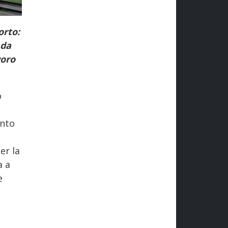
orto:
 da
voro
o
ento
er la
a a
e