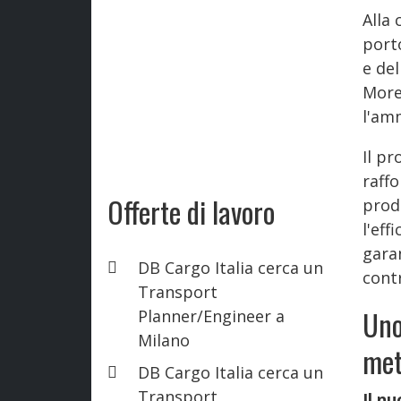
Alla
port
e del
More
l'am
Il pr
raffo
Offerte di lavoro
prod
l'eff
garan
DB Cargo Italia cerca un
cont
Transport
Uno
Planner/Engineer a
Milano
met
DB Cargo Italia cerca un
Transport
Il n