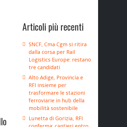
Articoli più recenti
SNCF, Cma Cgm si ritira
dalla corsa per Rail
Logistics Europe: restano
tre candidati
Alto Adige, Provincia e
RFI insieme per
trasformare le stazioni
ferroviarie in hub della
mobilità sostenibile
lo
Lunetta di Gorizia, RFI
conferma: cantieri entro