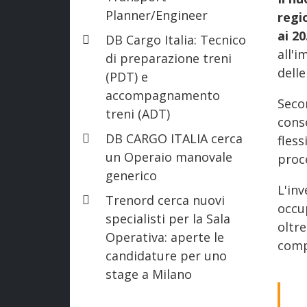
Planner/Engineer
regi
ai 2
DB Cargo Italia: Tecnico
all'
di preparazione treni
dell
(PDT) e
accompagnamento
Seco
treni (ADT)
conse
DB CARGO ITALIA cerca
fless
un Operaio manovale
proc
generico
L'in
Trenord cerca nuovi
occup
specialisti per la Sala
oltr
Operativa: aperte le
comp
candidature per uno
stage a Milano