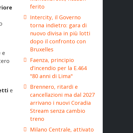
ferito
riore
Intercity, il Governo
o
torna indietro: gara di
nuovo divisa in più lotti
dopo il confronto con
Bruxelles
e e
Faenza, principio
tero
d’incendio per la E.464
"80 anni di Lima"
Brennero, ritardi e
etti
e
cancellazioni ma dal 2027
arrivano i nuovi Coradia
Stream senza cambio
treno
Milano Centrale, attivato