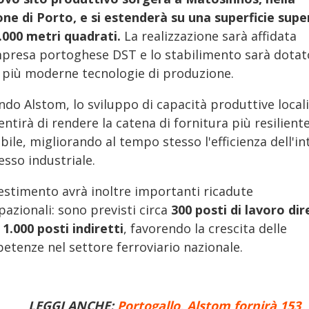
one di Porto,
e si estenderà su una superficie supe
0.000 metri quadrati.
La realizzazione sarà affidata
impresa portoghese DST e lo stabilimento sarà dotat
e più moderne tecnologie di produzione.
ndo Alstom, lo sviluppo di capacità produttive locali
ntirà di rendere la catena di fornitura più resilient
ibile, migliorando al tempo stesso l'efficienza dell'in
esso industriale.
vestimento avrà inoltre importanti ricadute
azionali: sono previsti circa
300 posti di lavoro dir
e
1.000 posti indiretti
, favorendo la crescita delle
etenze nel settore ferroviario nazionale.
LEGGI ANCHE:
Portogallo, Alstom fornirà 153