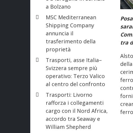
a Bolzano
MSC Mediterranean
Posa
Shipping Company
sara
annuncia il
Comb
trasferimento della
tra d
proprietà
Alst
Trasporti, asse Italia–
della
Svizzera sempre più
ceri
operativo: Terzo Valico
ferro
al centro del confronto
cont
Trasporti: Livorno
forni
rafforza i collegamenti
crea
cargo con il Nord Africa,
ferr
accordo tra Seaway e
William Shepherd