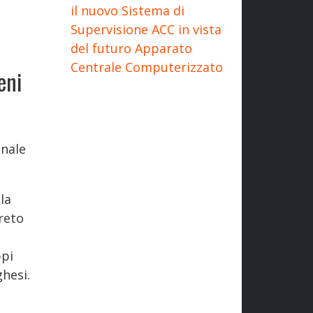
il nuovo Sistema di
Supervisione ACC in vista
del futuro Apparato
Centrale Computerizzato
eni
onale
la
reto
ppi
hesi.