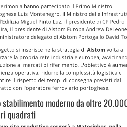
 cerimonia hanno partecipato il Primo Ministro
oghese Luís Montenegro, il Ministro delle Infrastrut
l'Edilizia Miguel Pinto Luz, il presidente di CP Pedro
ira, il presidente di Alstom Europa Andrew DeLeone
ministratore delegato di Alstom Portogallo David To
ogetto si inserisce nella strategia di
Alstom
volta a
rzare la propria rete industriale europea, avvicinand
uzione ai mercati di riferimento. L'obiettivo è aume
icienza operativa, ridurre la complessità logistica e
tire il rispetto dei tempi di consegna previsti dal
ratto con l'operatore ferroviario portoghese.
 stabilimento moderno da oltre 20.00
ri quadrati
uovo sito produttivo sorgerà a Matosinhos, nella