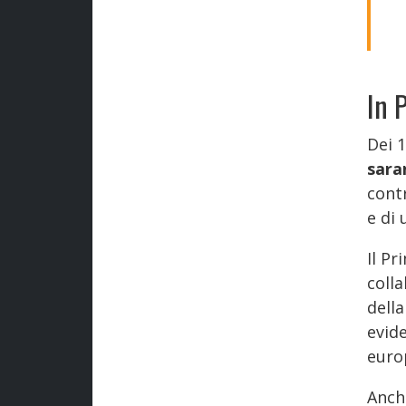
In 
Dei 
sara
contr
e di
Il P
coll
della
evid
euro
Anche