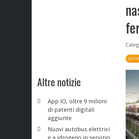
na
fe
Categ
ALSTO
Altre notizie
App IO, oltre 9 milioni
di patenti digitali
aggiunte
Nuovi autobus elettrici
e a idrogeno in servizio