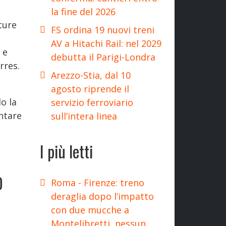
la fine del 2026
ture
FS ordina 19 nuovi treni
AV a Hitachi Rail: nel 2029
 e
debutta il Parigi-Londra
rres.
Arezzo-Stia, dal 10
agosto riprende il
o la
servizio ferroviario
ntare
sull’intera linea
I più letti
0
Roma - Firenze: treno
deraglia dopo l’impatto
con due mucche a
Montelibretti, nessun